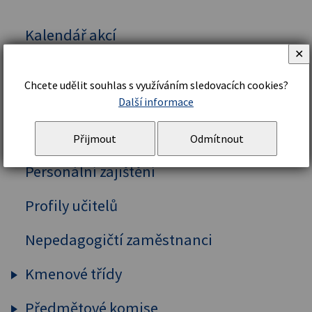
Kalendář akcí
✕
Vedení školy
Chcete udělit souhlas s využíváním sledovacích cookies?
Organizační řád a struktura
Další informace
Školní řád
Přijmout
Odmítnout
Personální zajištění
Profily učitelů
Nepedagogičtí zaměstnanci
Kmenové třídy
Předmětové komise
Prima