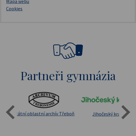
Mapa webu
Cookies
Partneři gymnázia
Státní oblastní archív Třeboň
Jihočeský kraj
sita