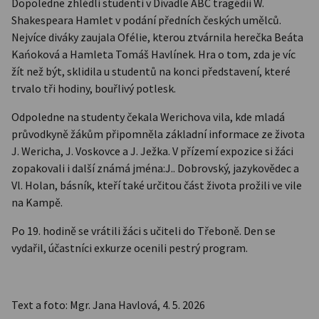
Dopoledne zhlédli studenti v Divadle ABC tragédii W.
Shakespeara Hamlet v podání předních českých umělců.
Nejvíce diváky zaujala Ofélie, kterou ztvárnila herečka Beáta
Kańoková a Hamleta Tomáš Havlínek. Hra o tom, zda je víc
žít než být, sklidila u studentů na konci představení, které
trvalo tři hodiny, bouřlivý potlesk.
Odpoledne na studenty čekala Werichova vila, kde mladá
průvodkyně žákům připomněla základní informace ze života
J. Wericha, J. Voskovce a J. Ježka. V přízemí expozice si žáci
zopakovali i další známá jména:J.. Dobrovský, jazykovědec a
Vl. Holan, básník, kteří také určitou část života prožili ve vile
na Kampě.
Po 19. hodině se vrátili žáci s učiteli do Třeboně. Den se
vydařil, účastníci exkurze ocenili pestrý program.
Text a foto: Mgr. Jana Havlová, 4. 5. 2026