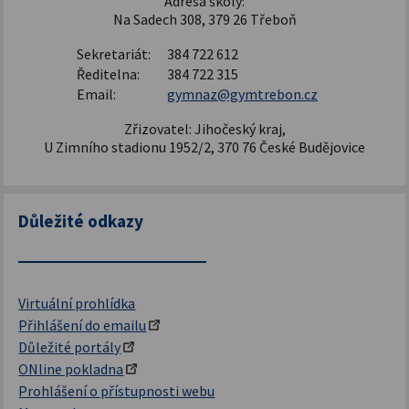
Adresa školy:
Na Sadech 308, 379 26 Třeboň
Sekretariát:
384 722 612
Ředitelna:
384 722 315
Email:
gymnaz@gymtrebon.cz
Zřizovatel: Jihočeský kraj,
U Zimního stadionu 1952/2, 370 76 České Budějovice
Důležité odkazy
Virtuální prohlídka
Přihlášení do emailu
Důležité portály
ONline pokladna
Prohlášení o přístupnosti webu