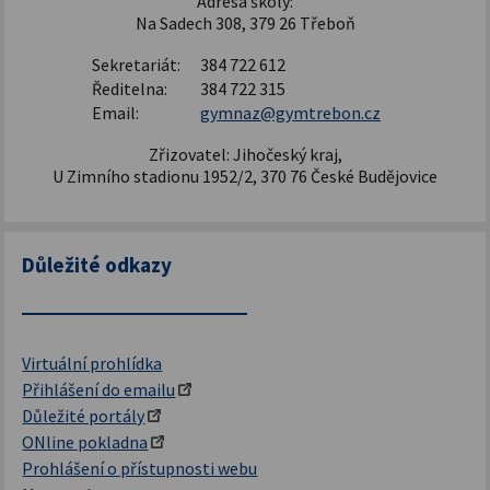
Adresa školy:
Na Sadech 308, 379 26 Třeboň
Sekretariát:
384 722 612
Ředitelna:
384 722 315
Email:
gymnaz@gymtrebon.cz
Zřizovatel: Jihočeský kraj,
U Zimního stadionu 1952/2, 370 76 České Budějovice
Důležité odkazy
Virtuální prohlídka
Přihlášení do emailu
Důležité portály
ONline pokladna
Prohlášení o přístupnosti webu