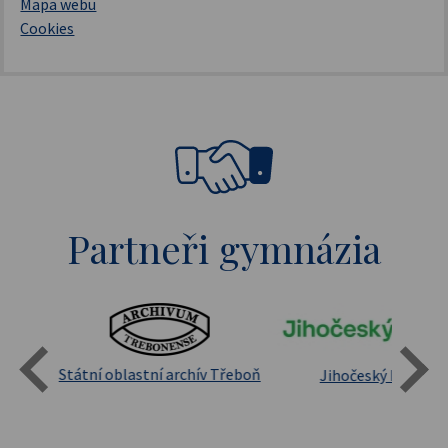
Mapa webu
Cookies
Partneři gymnázia
Státní oblastní archív Třeboň
Jihočeský kraj
sita