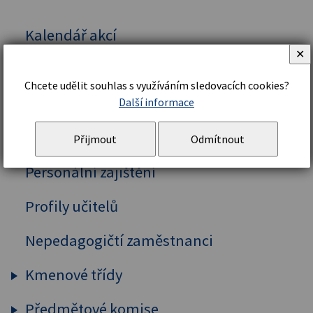
Kalendář akcí
✕
Vedení školy
Chcete udělit souhlas s využíváním sledovacích cookies?
Organizační řád a struktura
Další informace
Školní řád
Přijmout
Odmítnout
Personální zajištění
Profily učitelů
Nepedagogičtí zaměstnanci
Kmenové třídy
Předmětové komise
Prima