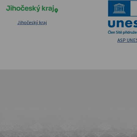
pské strukturální a investiční fondy
Masarykova un