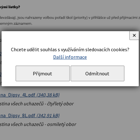
✕
dání se práva na přijetí si pročtěte své možnosti
zde
.
Chcete udělit souhlas s využíváním sledovacích cookies?
298,60 kB)
Další informace
tých uchazečů - čtyřletý obor
Přijmout
Odmítnout
297,83 kB)
tých uchazečů - osmiletý obor
tina_Dipsy_4L.pdf
(340,38 kB)
stina všech uchazečů - čtyřletý obor
tina_Dipsy_8L.pdf
(342,91 kB)
stina všech uchazečů - osmiletý obor