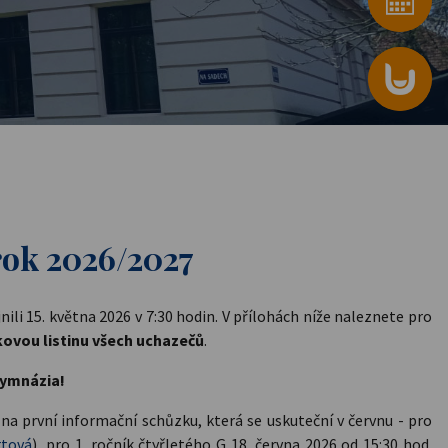
rok 2026/2027
ili 15. května 2026 v 7:30 hodin. V přílohách níže naleznete pro
kovou listinu všech uchazečů
.
gymnázia!
na první informační schůzku, která se uskuteční v červnu - pro
rtová
), pro 1. ročník čtyřletého G 18. června 2026 od 15:30 hod.