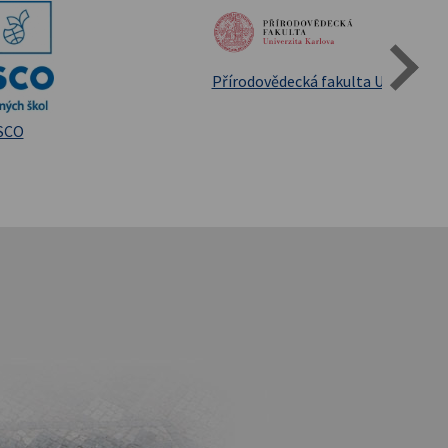
Státní oblastní archív Třeboň
iversita