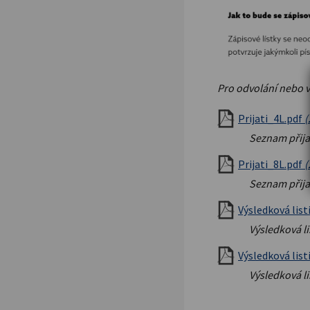
Pro odvolání nebo vz
Prijati_4L.pdf
(
Seznam přija
Prijati_8L.pdf
(
Seznam přija
Výsledková lis
Výsledková li
Výsledková lis
Výsledková li