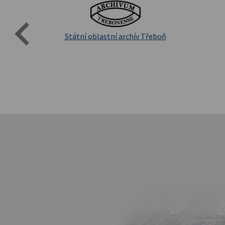
Evro
Přírodovědecká fakulta UK