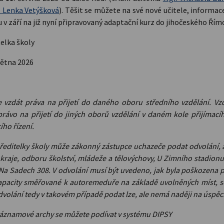
. Lenka Vetýšková
). Těšit se můžete na své nové učitele, informac
u v září na již nyní připravovaný adaptační kurz do jihočeského Řím
elka školy
větna 2026
 vzdát práva na přijetí do daného oboru středního vzdělání. Vz
rávo na přijetí do jiných oborů vzdělání v daném kole přijímacíh
ího řízení.
 ředitelky školy může zákonný zástupce uchazeče podat odvolání, 
raje, odboru školství, mládeže a tělovýchovy, U Zimního stadion
a Sadech 308. V odvolání musí být uvedeno, jak byla poškozena prá
pacity směřované k autoremeduře na základě uvolněných míst, 
olání tedy v takovém případě podat lze, ale nemá naději na úspěc
áznamové archy se můžete podívat v systému DIPSY