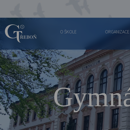
O ŠKOLE
ORGANIZACE
Gymnázium
Třeboň
Gymná