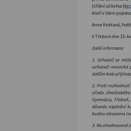
(třídní učitelka
Mgr
kteří s Vámi pojedo
Anna Koktavá, ředit
V Třeboni dne 15. k
Další informace:
1. Uchazeč se může
uchazeči nevzniká p
dalším kole přijímac
2. Proti rozhodnutí
úřadu Jihočeského k
Gymnázia, Třeboň, N
důvodu naplnění ka
budou obsazena (odv
3. Na ohodnocené z