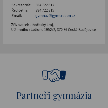
Sekretariát:
384 722 612
Ředitelna:
384 722 315
Email:
gymnaz@gymtrebon.cz
Zřizovatel: Jihočeský kraj,
U Zimního stadionu 1952/2, 370 76 České Budějovice
Partneři gymnázia