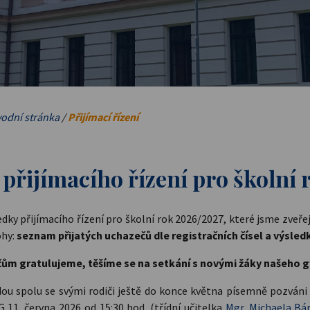
odní stránka
/
Přijímací řízení
 přijímacího řízení pro školní 
dky přijímacího řízení pro školní rok 2026/2027, které jsme zveřejn
ohy:
seznam přijatých uchazečů dle registračních čísel a výsled
m gratulujeme, těšíme se na setkání s novými žáky našeho 
dou spolu se svými rodiči ještě do konce května písemně pozváni 
 11. června 2026 od 15:30 hod. (třídní učitelka
Mgr. Michaela Bá