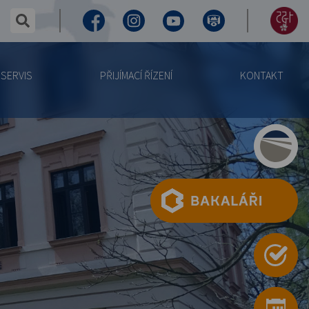
✕
hledaný text...
Facebook
Instagram
Youtube
Virtuální
155
prohlídka
let
SERVIS
PŘIJÍMACÍ ŘÍZENÍ
KONTAKT
výročí