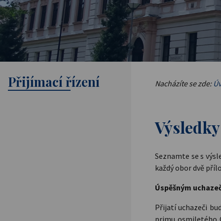
Přijímací řízení
Nacházíte se zde:
Úv
Výsledky
Seznamte se s výsle
každý obor dvě příl
Úspěšným uchazečů
Přijatí uchazeči bu
primu osmiletého G