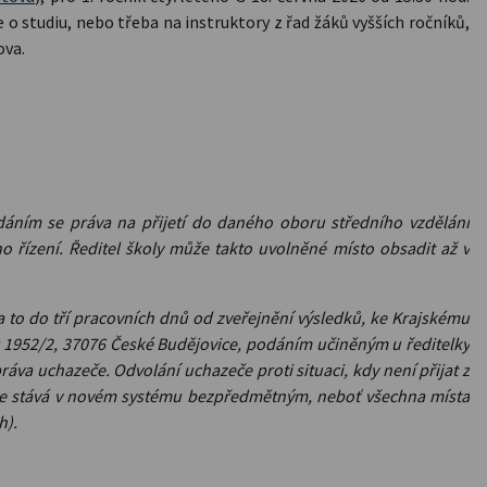
e o studiu, nebo třeba na instruktory z řad žáků vyšších ročníků,
ova.
dáním se práva na přijetí do daného oboru středního vzdělání
o řízení. Ředitel školy může takto uvolněné místo obsadit až v
a to do tří pracovních dnů od zveřejnění výsledků, ke Krajskému
u 1952/2, 37076 České Budějovice, podáním učiněným u ředitelky
va uchazeče. Odvolání uchazeče proti situaci, kdy není přijat z
se stává v novém systému bezpředmětným, neboť všechna místa
h).