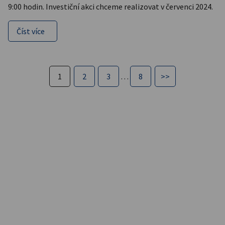
9:00 hodin. Investiční akci chceme realizovat v červenci 2024.
Číst více
1
2
3
…
8
>>