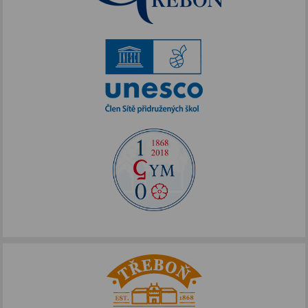
Akce podpořené FOTOS
IKAP III
Publicita FOTOS
Šablony II
Alej Toma Schreckera
Podpora vzdělávání
FOTOSKOP
Škola bez hranic
Půdní vestavba
Přírodovědné pobytové kurzy
Jazykové kompetence
Projekt Edison
Nové výzvy pro Třeboňsko
Archív projektů
Zdravý životní styl