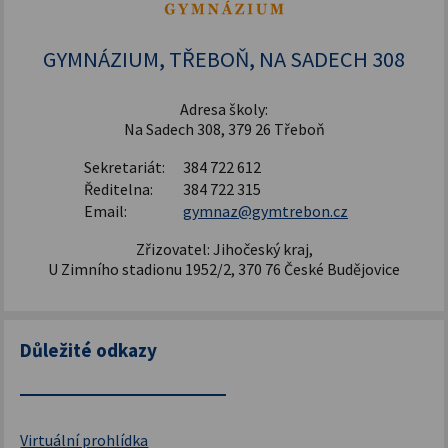
Šablony pro SŠ a VOŠ I
GYMNÁZIUM, TŘEBOŇ, NA SADECH 308
Adresa školy:
Na Sadech 308, 379 26 Třeboň
Sekretariát:
384 722 612
Ředitelna:
384 722 315
Email:
gymnaz@gymtrebon.cz
Zřizovatel: Jihočeský kraj,
U Zimního stadionu 1952/2, 370 76 České Budějovice
Důležité odkazy
Virtuální prohlídka