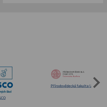
Státní oblastní archív Třeboň
iversita