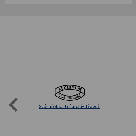
Evro
Přírodovědecká fakulta UK