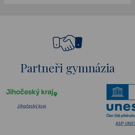
Partneři gymnázia
pské strukturální a investiční fondy
Masarykova un