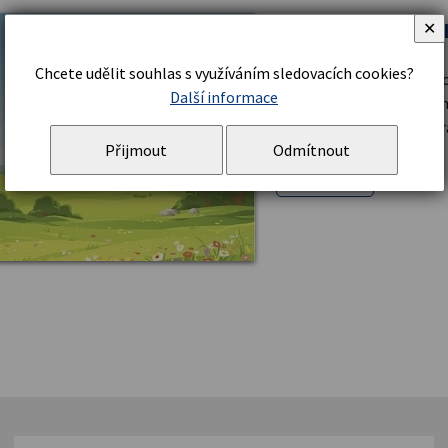
Kam pojedou n
✕
Chcete udělit souhlas s využíváním sledovacích cookies?
Konec června není ani pro
Další informace
všechny třídy naplánovan
Podívejte se, kam se kter
Přijmout
Odmítnout
Číst více