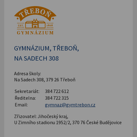
GYMNÁZIUM, TŘEBOŇ,
NA SADECH 308
Adresa školy:
Na Sadech 308, 379 26 Třeboň
Sekretariát:
384 722 612
Ředitelna:
384 722 315
Email:
gymnaz@gymtrebon.cz
Zřizovatel: Jihočeský kraj,
U Zimního stadionu 1952/2, 370 76 České Budějovice