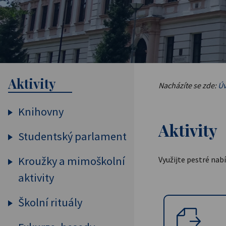
Aktivity
Nacházíte se zde:
Úv
Knihovny
Aktivity
Studentský parlament
Žákovská knihovna
Cizí jazyky
Kroužky a mimoškolní
O nás
Využijte pestré nabí
aktivity
Školní pohár
Zápisy ze zasedání SPGT
Školní rituály
Knihovnický kroužek
Akce studentského
Kroužek výpočetní
Zahájení školního roku -