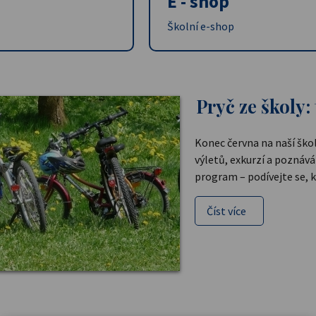
E - shop
Školní e-shop
Pryč ze školy: 
Konec června na naší ško
výletů, exkurzí a poznává
program – podívejte se, k
Číst více