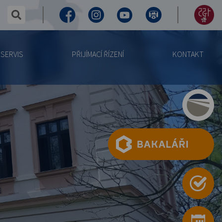
✕
hledaný text...
Facebook
Instagram
Youtube
Virtuální
155
prohlídka
let
SERVIS
PŘIJÍMACÍ ŘÍZENÍ
KONTAKT
výročí