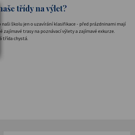
aše třídy na výlet?
 naši školu jen o uzavírání klasifikace - před prázdninami mají
é zajímavé trasy na poznávací výlety a zajímavé exkurze.
á třída chystá.