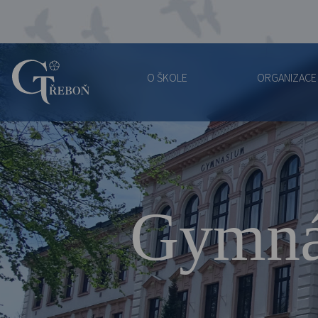
O ŠKOLE
ORGANIZACE
Gymnázium
Třeboň
Gymná