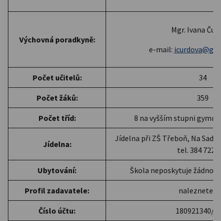
Mgr. Ivana Čur
Výchovná poradkyně:
e-mail:
icurdova@gym
Počet učitelů:
34
Počet žáků:
359
Počet tříd:
8 na vyšším stupni gymnáz
Jídelna při ZŠ Třeboň, Na Sade
Jídelna:
tel. 384 722 
Ubytování:
Škola neposkytuje žádnou 
Profil zadavatele:
naleznete
z
Číslo účtu:
180921340/0