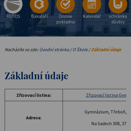
FOTOS
Bakaláři
Online
Kalendář
schránka
pokladna
důvěry
Nacházíte se zde:
Úvodní stránka
/
O Škole
/
Základní údaje
Základní údaje
Zřizovací listina:
Zřizovací listina Gym
Gymnázium, Třeboň, N
Adresa
:
Na Sadech 308, 379