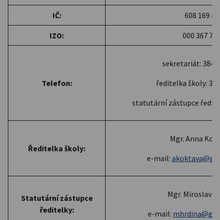
IČ:
608 169 45
IZO:
000 367 75
sekretariát: 384 
Telefon:
ředitelka školy: 38
statutární zástupce ředite
Mgr. Anna Kok
Ředitelka školy:
e-mail:
akoktava@gy
Mgr. Miroslav H
Statutární zástupce
ředitelky:
e-mail:
mhrdina@gym