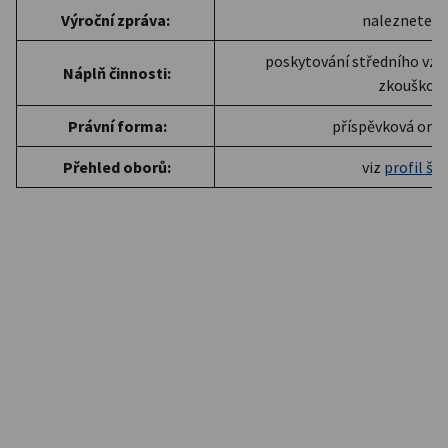
Výroční zpráva:
naleznete
z
poskytování středního vzdě
Náplň činnosti:
zkouškou
Právní forma:
příspěvková orga
Přehled oborů:
viz
profil šk