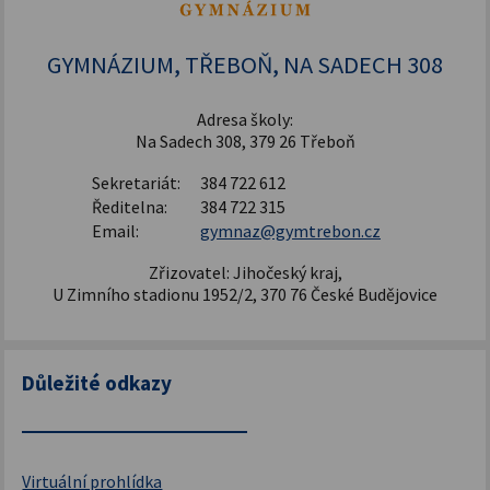
Šablony pro SŠ a VOŠ I
GYMNÁZIUM, TŘEBOŇ, NA SADECH 308
Adresa školy:
Na Sadech 308, 379 26 Třeboň
Sekretariát:
384 722 612
Ředitelna:
384 722 315
Email:
gymnaz@gymtrebon.cz
Zřizovatel: Jihočeský kraj,
U Zimního stadionu 1952/2, 370 76 České Budějovice
Důležité odkazy
Virtuální prohlídka