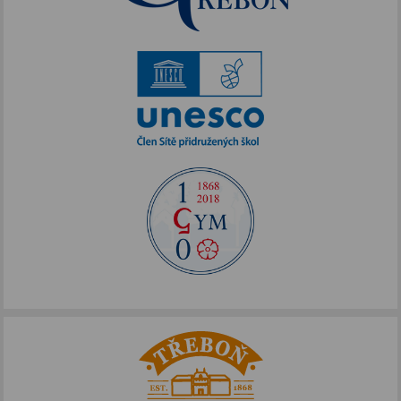
Akce podpořené FOTOS
IKAP III
Publicita FOTOS
Šablony II
Alej Toma Schreckera
Podpora vzdělávání
FOTOSKOP
Škola bez hranic
Půdní vestavba
Přírodovědné pobytové kurzy
Jazykové kompetence
Projekt Edison
Nové výzvy pro Třeboňsko
Archív projektů
Zdravý životní styl