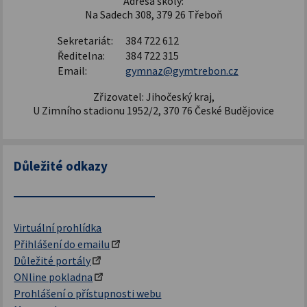
Adresa školy:
Na Sadech 308, 379 26 Třeboň
Sekretariát:
384 722 612
Ředitelna:
384 722 315
Email:
gymnaz@gymtrebon.cz
Zřizovatel: Jihočeský kraj,
U Zimního stadionu 1952/2, 370 76 České Budějovice
Důležité odkazy
Virtuální prohlídka
Přihlášení do emailu
Důležité portály
ONline pokladna
Prohlášení o přístupnosti webu