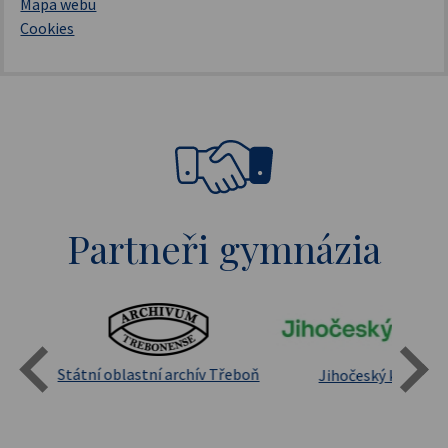
Mapa webu
Cookies
Partneři gymnázia
Státní oblastní archív Třeboň
Jihočeský kraj
sita