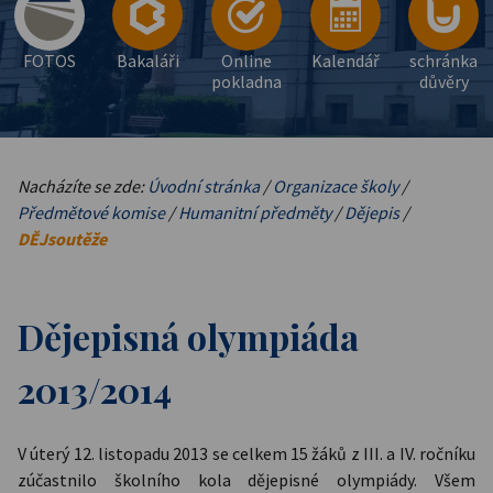
FOTOS
Bakaláři
Online
Kalendář
schránka
pokladna
důvěry
Nacházíte se zde:
Úvodní stránka
/
Organizace školy
/
Předmětové komise
/
Humanitní předměty
/
Dějepis
/
DĚJsoutěže
Dějepisná olympiáda
2013/2014
V úterý 12. listopadu 2013 se celkem 15 žáků z III. a IV. ročníku
zúčastnilo školního kola dějepisné olympiády. Všem