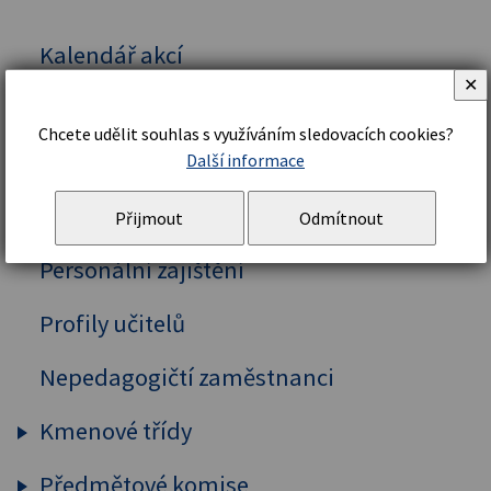
Kalendář akcí
✕
Vedení školy
Chcete udělit souhlas s využíváním sledovacích cookies?
Organizační řád a struktura
Další informace
Školní řád
Přijmout
Odmítnout
Personální zajištění
Profily učitelů
Nepedagogičtí zaměstnanci
Kmenové třídy
Předmětové komise
Prima