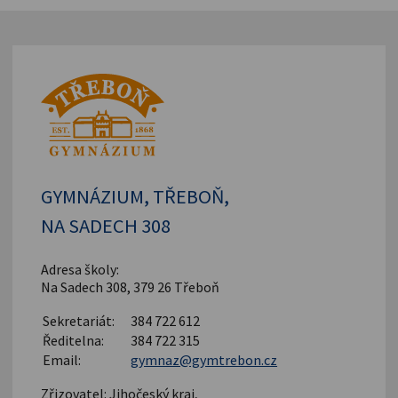
GYMNÁZIUM, TŘEBOŇ,
NA SADECH 308
Adresa školy:
Na Sadech 308, 379 26 Třeboň
Sekretariát:
384 722 612
Ředitelna:
384 722 315
Email:
gymnaz@gymtrebon.cz
Zřizovatel: Jihočeský kraj,