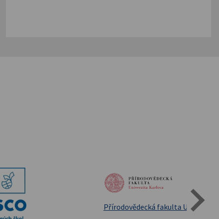
Státní oblastní archív Třeboň