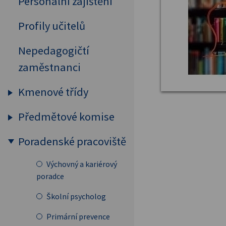
Personální zajištění
Profily učitelů
Nepedagogičtí
zaměstnanci
Kmenové třídy
Předmětové komise
Prima
Sekunda
Poradenské pracoviště
Humanitní předměty
Tercie
Cizí jazyky
Výchovný a kariérový
Kvarta
poradce
MAT, FYZ, INF
Kvinta
Školní psycholog
Přírodovědné předměty
Sexta
Primární prevence
Tělesná výchova