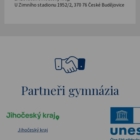
U Zimního stadionu 1952/2, 370 76 České Budějovice
Partneři gymnázia
pské strukturální a investiční fondy