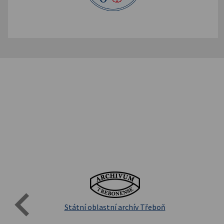
Evro
Přírodovědecká fakulta UK