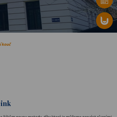
í kouč
čink
e žákům novou metodu, díky které je můžeme provést různými