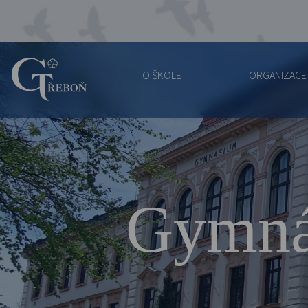
O ŠKOLE
ORGANIZACE
Gymnázium
Třeboň
Gymná