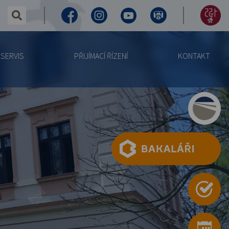
✕
hledaný text...
Facebook
Instagram
Youtube
Virtuální
155
prohlídka
let
SERVIS
PŘIJÍMACÍ ŘÍZENÍ
KONTAKT
výročí