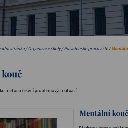
odní stránka
/
Organizace školy
/
Poradenské pracoviště
/
Mentáln
 kouč
ako metoda řešení problémových situací.
Mentální kou
Představujeme a nabízím