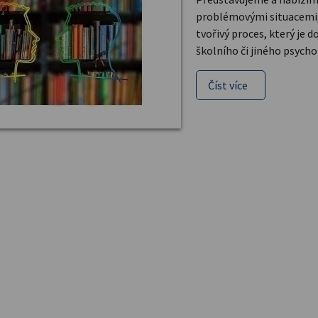
problémovými situacemi, j
tvořivý proces, který je 
školního či jiného psycho
Číst více