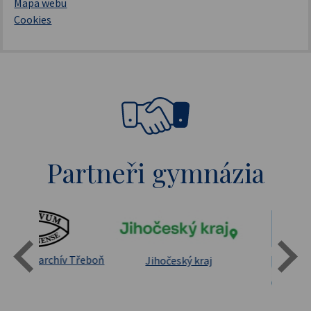
Mapa webu
Cookies
Partneři gymnázia
Státní oblastní archív Třeboň
Jihočeský kraj
sita