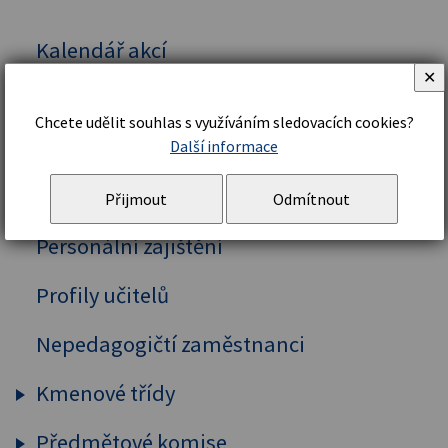
Kalendář akcí
✕
Vedení školy
Chcete udělit souhlas s využíváním sledovacích cookies?
Organizační řád a struktura
Další informace
Školní řád
Přijmout
Odmítnout
Personální zajištění
Profily učitelů
Nepedagogičtí zaměstnanci
Kmenové třídy
Předmětové komise
Prima