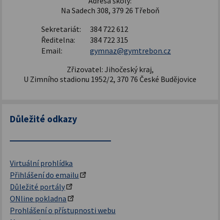
Adresa školy:
Na Sadech 308, 379 26 Třeboň
Sekretariát:
384 722 612
Ředitelna:
384 722 315
Email:
gymnaz@gymtrebon.cz
Zřizovatel: Jihočeský kraj,
U Zimního stadionu 1952/2, 370 76 České Budějovice
Důležité odkazy
Virtuální prohlídka
Přihlášení do emailu
Důležité portály
ONline pokladna
Prohlášení o přístupnosti webu