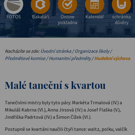
FOTOS
Bakaláři
Online
Kalendář
schránka
pokladna
důvěry
Nacházíte se zde:
Úvodní stránka
/
Organizace školy
/
Předmětové komise
/
Humanitní předměty
/
Hudební výchova
Malé taneční s kvartou
Tanečními mistry byly tyto páry: Markéta Trmalová (IV.) a
Mikuláš Kabrna (VI.), Anna Jirsová (IV.) a Josef Flaška (V.),
Jindřiška Padrtová (IV.) a Šimon Čížek (VI.).
Postupně se kvartáni naučili čtyři tance: waltz, polku, valčík