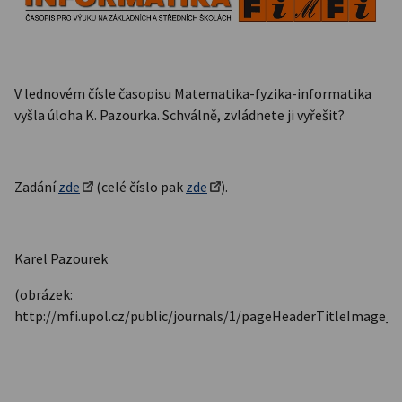
V lednovém čísle časopisu Matematika-fyzika-informatika
vyšla úloha K. Pazourka. Schválně, zvládnete ji vyřešit?
Zadání
zde
(celé číslo pak
zde
).
Karel Pazourek
(obrázek:
http://mfi.upol.cz/public/journals/1/pageHeaderTitleImage_c