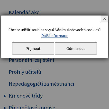
Kalendář akcí
✕
Vedení školy
Chcete udělit souhlas s využíváním sledovacích cookies?
Organizační řád a struktura
Další informace
Školní řád
Přijmout
Odmítnout
Personální zajištění
Profily učitelů
Nepedagogičtí zaměstnanci
Kmenové třídy
Předmětové komise
Prima