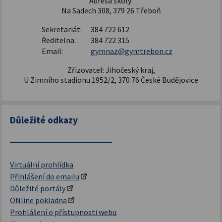
Adresa školy:
Na Sadech 308, 379 26 Třeboň
Sekretariát:
384 722 612
Ředitelna:
384 722 315
Email:
gymnaz@gymtrebon.cz
Zřizovatel: Jihočeský kraj,
U Zimního stadionu 1952/2, 370 76 České Budějovice
Důležité odkazy
Virtuální prohlídka
Přihlášení do emailu
Důležité portály
ONline pokladna
Prohlášení o přístupnosti webu