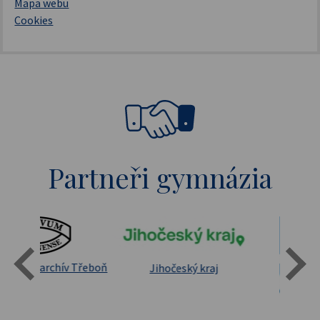
Mapa webu
Cookies
Partneři gymnázia
Státní oblastní archív Třeboň
Jihočeský kraj
sita