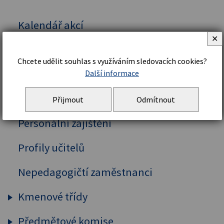
Kalendář akcí
✕
Vedení školy
Chcete udělit souhlas s využíváním sledovacích cookies?
Organizační řád a struktura
Další informace
Školní řád
Přijmout
Odmítnout
Personální zajištění
Profily učitelů
Nepedagogičtí zaměstnanci
Kmenové třídy
Předmětové komise
Prima