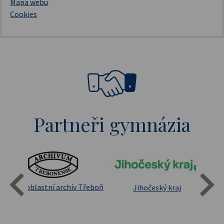
Mapa webu
Cookies
Partneři gymnázia
Státní oblastní archív Třeboň
Jihočeský kraj
sita