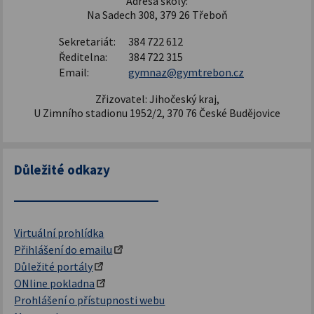
Adresa školy:
Na Sadech 308, 379 26 Třeboň
Sekretariát:
384 722 612
Ředitelna:
384 722 315
Email:
gymnaz@gymtrebon.cz
Zřizovatel: Jihočeský kraj,
U Zimního stadionu 1952/2, 370 76 České Budějovice
Důležité odkazy
Virtuální prohlídka
Přihlášení do emailu
Důležité portály
ONline pokladna
Prohlášení o přístupnosti webu