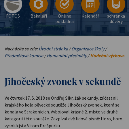
FOTOS
Bakaláři
Online
Kalendář
schránka
pokladna
důvěry
Nacházíte se zde:
Úvodní stránka
/
Organizace školy
/
Předmětové komise
/
Humanitní předměty
/
Hudební výchova
Jihočeský zvonek v sekundě
Ve čtvrtek 17. 5. 2018 se Ondřej Šikr, žák sekundy, zúčastnil
krajského kola pěvecké soutěže Jihočeský zvonek, která se
konala ve Strakonicích. Vybojoval krásné 2. místo ve druhé
kategorii této soutěže. Zazpíval dvě lidové písně: Horo, horo,
vysoká jsi a V tom Prešpurku.