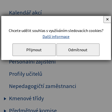
Kalendář akcí
✕
Vedení školy
Chcete udělit souhlas s využíváním sledovacích cookies?
Organizační řád a struktura
Další informace
Školní řád
Přijmout
Odmítnout
Personální zajištění
Profily učitelů
Nepedagogičtí zaměstnanci
Kmenové třídy
Předmětové komise
Prima