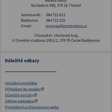
Adresa školy:
Na Sadech 308, 379 26 Třeboň
Sekretariát:
384 722 612
Ředitelna:
384 722 315
Email:
gymnaz@gymtrebon.cz
Zřizovatel: Jihočeský kraj,
U Zimního stadionu 1952/2, 370 76 České Budějovice
Důležité odkazy
Virtuální prohlídka
Přihlášení do emailu
Důležité portály
ONline pokladna
Prohlášení o přístupnosti webu