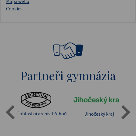
Mapa webu
Cookies
Partneři gymnázia
Státní oblastní archív Třeboň
Jihočeský kraj
sita