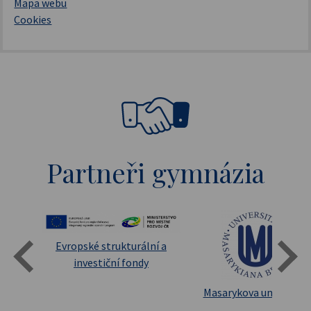
Mapa webu
Cookies
Partneři gymnázia
Evropské strukturální a
investiční fondy
lta UK
Masarykova universita