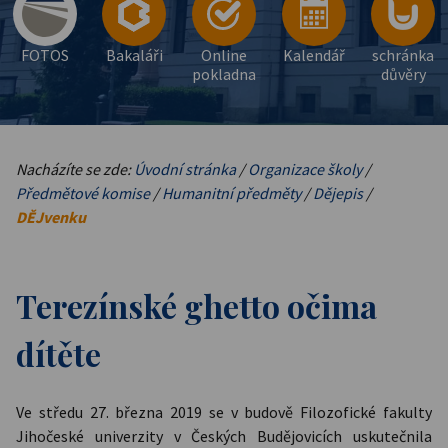
FOTOS
Bakaláři
Online
Kalendář
schránka
pokladna
důvěry
Nacházíte se zde:
Úvodní stránka
/
Organizace školy
/
Předmětové komise
/
Humanitní předměty
/
Dějepis
/
DĚJvenku
Terezínské ghetto očima
dítěte
Ve středu 27. března 2019 se v budově Filozofické fakulty
Jihočeské univerzity v Českých Budějovicích uskutečnila