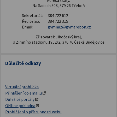
Adresa školy:
Na Sadech 308, 379 26 Třeboň
Sekretariát:
384 722 612
Ředitelna:
384 722 315
Email:
gymnaz@gymtrebon.cz
Zřizovatel: Jihočeský kraj,
U Zimního stadionu 1952/2, 370 76 České Budějovice
Důležité odkazy
Virtuální prohlídka
Přihlášení do emailu
Důležité portály
ONline pokladna
Prohlášení o přístupnosti webu