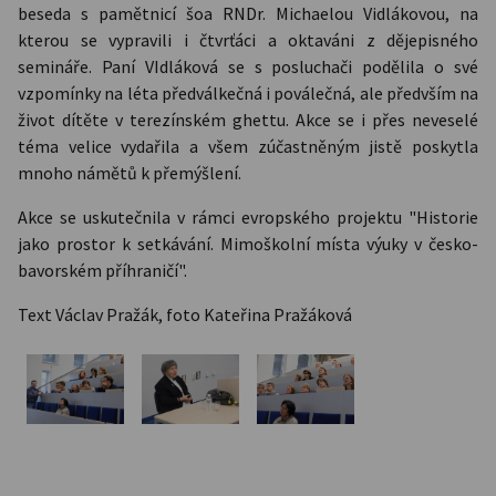
beseda s pamětnicí šoa RNDr. Michaelou Vidlákovou, na
kterou se vypravili i čtvrťáci a oktaváni z dějepisného
semináře. Paní VIdláková se s posluchači podělila o své
vzpomínky na léta předválkečná i poválečná, ale předvším na
život dítěte v terezínském ghettu. Akce se i přes neveselé
téma velice vydařila a všem zúčastněným jistě poskytla
mnoho námětů k přemýšlení.
Akce se uskutečnila v rámci evropského projektu "Historie
jako prostor k setkávání. Mimoškolní místa výuky v česko-
bavorském příhraničí".
Text Václav Pražák, foto Kateřina Pražáková