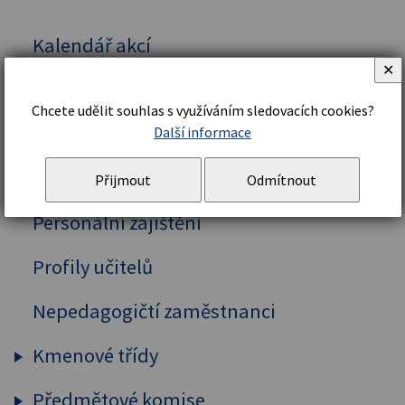
Kalendář akcí
✕
Vedení školy
Chcete udělit souhlas s využíváním sledovacích cookies?
Organizační řád a struktura
Další informace
Školní řád
Přijmout
Odmítnout
Personální zajištění
Profily učitelů
Nepedagogičtí zaměstnanci
Kmenové třídy
Předmětové komise
Prima