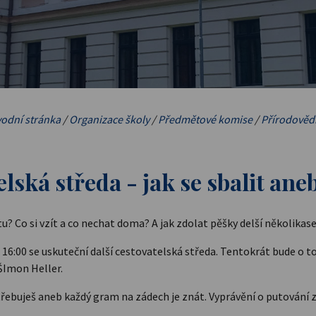
odní stránka
/
Organizace školy
/
Předmětové komise
/
Přírodověd
lská středa - jak se sbalit ane
stu? Co si vzít a co nechat doma? A jak zdolat pěšky delší několika
d 16:00 se uskuteční další cestovatelská středa. Tentokrát bude o t
ŠImon Heller.
řebuješ aneb každý gram na zádech je znát. Vyprávění o putování 