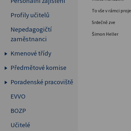
Personální zajištění
To vše v rámci proj
Profily učitelů
Srdečně zve
Nepedagogičtí
Šimon Heller
zaměstnanci
Kmenové třídy
Předmětové komise
Prima
Sekunda
Poradenské pracoviště
Humanitní předměty
Tercie
Cizí jazyky
EVVO
Výchovný a kariérový
Kvarta
poradce
MAT, FYZ, INF
BOZP
Kvinta
Školní psycholog
Přírodovědné předměty
Učitelé
Sexta
Primární prevence
Tělesná výchova