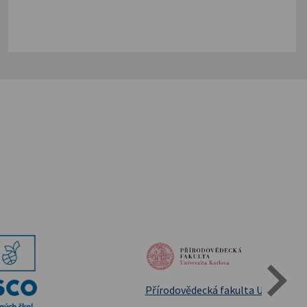
Státní oblastní archív Třeboň