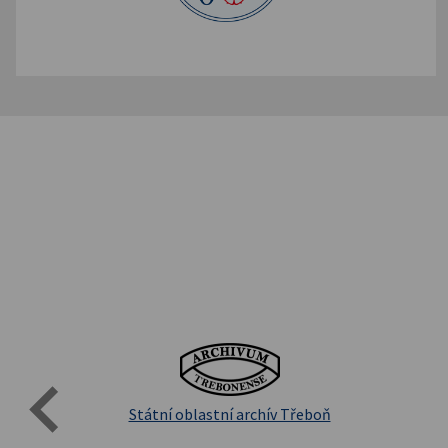
Evro
Přírodovědecká fakulta UK