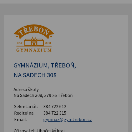
GYMNÁZIUM, TŘEBOŇ,
NA SADECH 308
Adresa školy:
Na Sadech 308, 379 26 Třeboň
Sekretariát:
384 722 612
Ředitelna:
384 722 315
Email:
gymnaz@gymtrebon.cz
Zřizovatel: Jihočeský kraj,