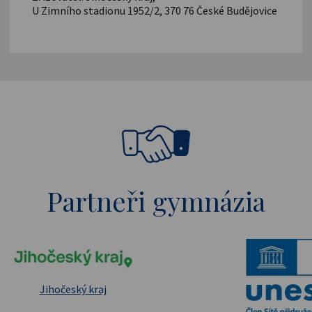
U Zimního stadionu 1952/2, 370 76 České Budějovice
Partneři gymnázia
pské strukturální a investiční fondy