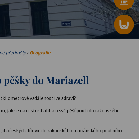
né předměty
/
Geografie
b pěšky do Mariazell
setkilometrové vzdálenosti ve zdraví?
om, jak se na cestu sbalit a o své pěší pouti do rakouského
z jihočeských Jílovic do rakouského mariánského poutního