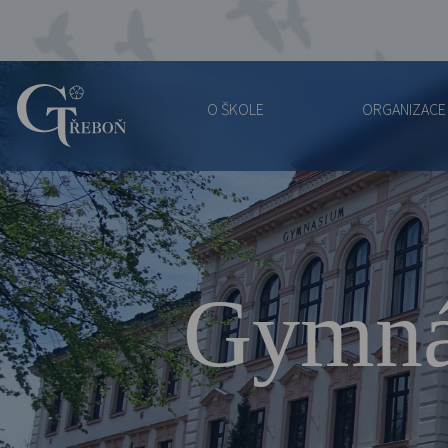
O ŠKOLE
ORGANIZACE
Gymnázium
Třeboň
Gymná