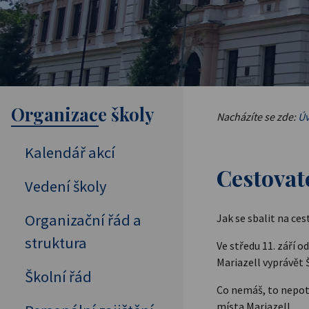
Organizace školy
Nacházíte se zde:
Úv
Kalendář akcí
Cestovate
Vedení školy
Organizační řád a
Jak se sbalit na ce
struktura
Ve středu 11. září o
Mariazell vyprávět 
Školní řád
Co nemáš, to nepot
místa Mariazell.