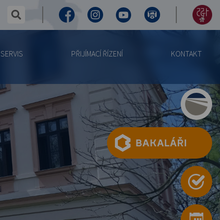
✕
hledaný text...
Facebook
Instagram
Youtube
Virtuální
155
prohlídka
let
SERVIS
PŘIJÍMACÍ ŘÍZENÍ
KONTAKT
výročí