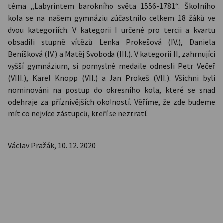
téma „Labyrintem barokního světa 1556-1781“. Školního
kola se na našem gymnáziu zúčastnilo celkem 18 žáků ve
dvou kategoriích. V kategorii I určené pro tercii a kvartu
obsadili stupně vítězů Lenka Prokešová (IV.), Daniela
Beníšková (IV.) a Matěj Svoboda (III.). V kategorii II, zahrnující
vyšší gymnázium, si pomyslné medaile odnesli Petr Večeř
(VIII.), Karel Knopp (VII.) a Jan Prokeš (VII.). Všichni byli
nominováni na postup do okresního kola, které se snad
odehraje za příznivějších okolností. Věříme, že zde budeme
mít co nejvíce zástupců, kteří se neztratí.
Václav Pražák, 10. 12. 2020