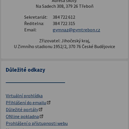
Adresa školy:
Na Sadech 308, 379 26 Třeboň
Sekretariát:
384 722 612
Ředitelna:
384 722 315
Email:
gymnaz@gymtrebon.cz
Zřizovatel: Jihočeský kraj,
U Zimního stadionu 1952/2, 370 76 České Budějovice
Důležité odkazy
Virtuální prohlídka
Přihlášení do emailu
Důležité portály
ONline pokladna
Prohlášení o přístupnosti webu