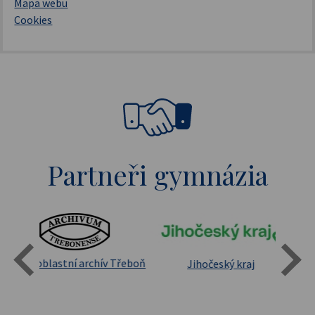
Mapa webu
Cookies
Partneři gymnázia
Státní oblastní archív Třeboň
Jihočeský kraj
sita