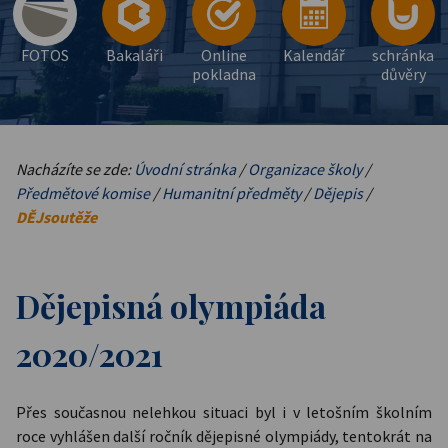
FOTOS
Bakaláři
Online
Kalendář
schránka
pokladna
důvěry
Nacházíte se zde:
Úvodní stránka
/
Organizace školy
/
Předmětové komise
/
Humanitní předměty
/
Dějepis
/
DĚJsoutěže
Dějepisná olympiáda
2020/2021
Přes současnou nelehkou situaci byl i v letošním školním
roce vyhlášen další ročník dějepisné olympiády, tentokrát na