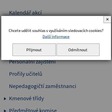
Kalendář akcí
✕
Vedení školy
Chcete udělit souhlas s využíváním sledovacích cookies?
Organizační řád a struktura
Další informace
Školní řád
Přijmout
Odmítnout
Personální zajištění
Profily učitelů
Nepedagogičtí zaměstnanci
Kmenové třídy
Předmětové komise
Prima