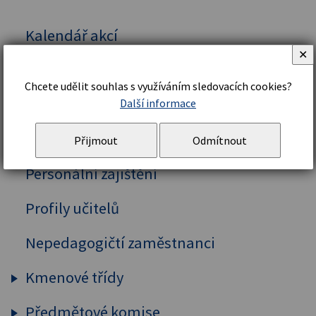
Kalendář akcí
✕
Vedení školy
Chcete udělit souhlas s využíváním sledovacích cookies?
Organizační řád a struktura
Další informace
Školní řád
Přijmout
Odmítnout
Personální zajištění
Profily učitelů
Nepedagogičtí zaměstnanci
Kmenové třídy
Předmětové komise
Prima