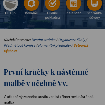
FOTOS
Bakaláři
Online
Kalendář
schránka
pokladna
důvěry
Nacházíte se zde:
Úvodní stránka
/
Organizace školy
/
Předmětové komise
/
Humanitní předměty
/
Výtvarná
výchova
První krůčky k nástěnné
malbě v učebně Vv.
V učebně výtvarného areálu vzniká třímetrová nástěnná
malba