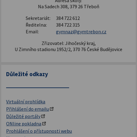
Adresa školy:
Na Sadech 308, 379 26 Třeboň
Sekretariát:
384 722 612
Ředitelna:
384 722 315
Email:
gymnaz@gymtrebon.cz
Zřizovatel: Jihočeský kraj,
U Zimního stadionu 1952/2, 370 76 České Budějovice
Důležité odkazy
Virtuální prohlídka
Přihlášení do emailu
Důležité portály
ONline pokladna
Prohlášení o přístupnosti webu