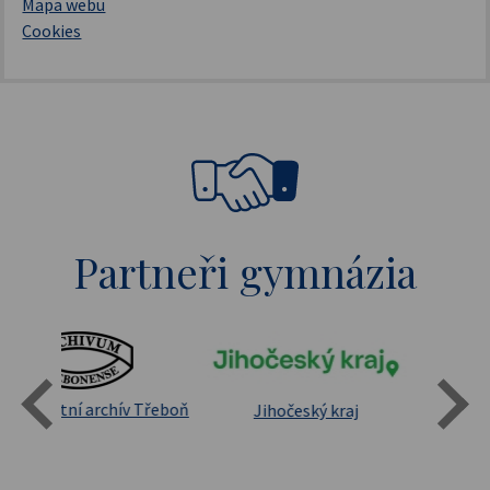
Mapa webu
Cookies
Partneři gymnázia
Státní oblastní archív Třeboň
Jihočeský kraj
sita