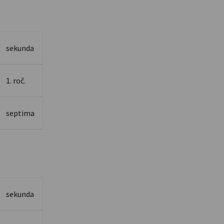
sekunda
1. roč.
septima
sekunda