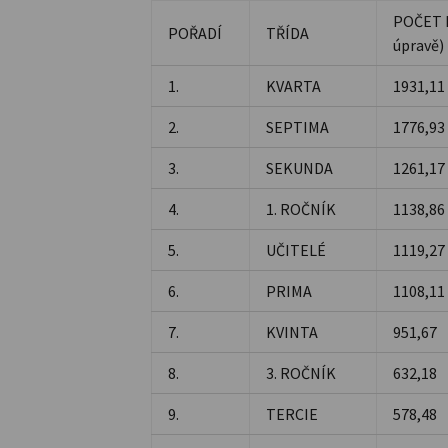
POČET 
POŘADÍ
TŘÍDA
úpravě)
1.
KVARTA
1931,11
2.
SEPTIMA
1776,93
3.
SEKUNDA
1261,17
4.
1. ROČNÍK
1138,86
5.
UČITELÉ
1119,27
6.
PRIMA
1108,11
7.
KVINTA
951,67
8.
3. ROČNÍK
632,18
9.
TERCIE
578,48