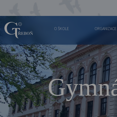
O ŠKOLE
ORGANIZACE
Gymnázium
Třeboň
Gymná