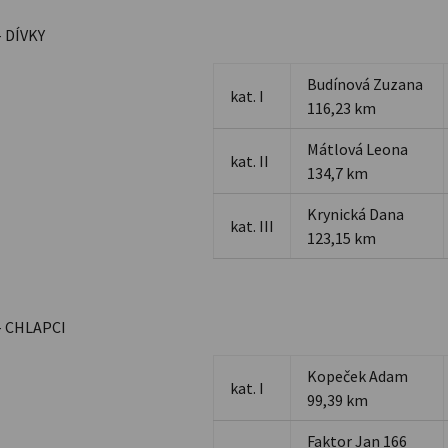
 DÍVKY
Budínová Zuzana
kat. I
116,23 km
Mátlová Leona
kat. II
134,7 km
Krynická Dana
kat. III
123,15 km
- CHLAPCI
Kopeček Adam
kat. I
99,39 km
Faktor Jan 166