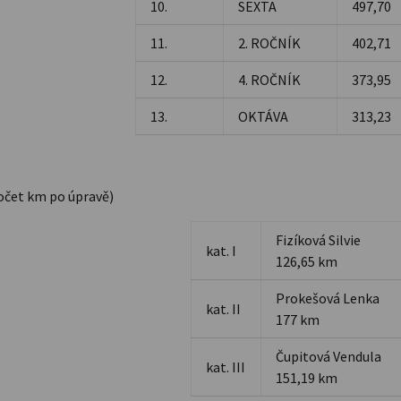
10.
SEXTA
497,70
11.
2. ROČNÍK
402,71
12.
4. ROČNÍK
373,95
13.
OKTÁVA
313,23
očet km po úpravě)
Fizíková Silvie
kat. I
126,65 km
Prokešová Lenka
kat. II
177 km
Čupitová Vendula
kat. III
151,19 km