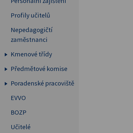
Personální zajištění
Profily učitelů
Nepedagogičtí
zaměstnanci
Kmenové třídy
Předmětové komise
Prima
Sekunda
Poradenské pracoviště
Humanitní předměty
Tercie
Cizí jazyky
EVVO
Výchovný a kariérový
Kvarta
poradce
MAT, FYZ, INF
BOZP
Kvinta
Školní psycholog
Přírodovědné předměty
Učitelé
Sexta
Primární prevence
Tělesná výchova