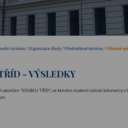
odní stránka
/
Organizace školy
/
Předmětové komise
/
Tělesná vý
TŘÍD - VÝSLEDKY
byl ukončen "SOUBOJ TŘÍD", ve kterém studenti sbírali kilometry v bě
 km.