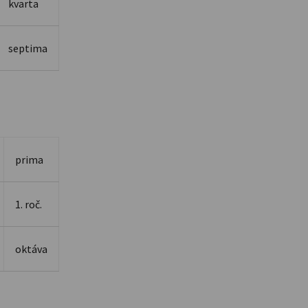
kvarta
septima
prima
1. roč.
oktáva