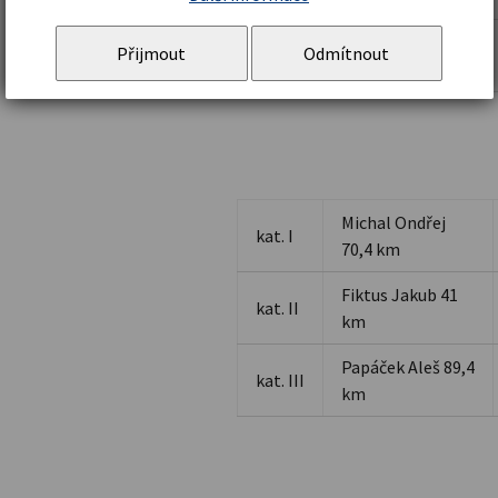
kat.
Blažková
Přijmout
Odmítnout
III
Kateřina 99,2 km
Michal Ondřej
kat. I
70,4 km
Fiktus Jakub 41
kat. II
km
Papáček Aleš 89,4
kat. III
km