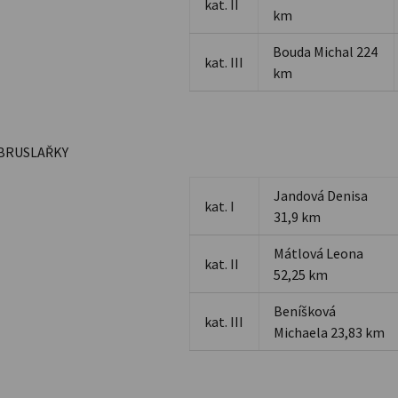
kat. II
km
Bouda Michal 224
kat. III
km
 BRUSLAŘKY
Jandová Denisa
kat. I
31,9 km
Mátlová Leona
kat. II
52,25 km
Beníšková
kat. III
Michaela 23,83 km