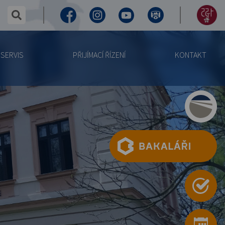
✕
hledaný text...
Facebook
Instagram
Youtube
Virtuální
155
prohlídka
let
SERVIS
PŘIJÍMACÍ ŘÍZENÍ
KONTAKT
výročí