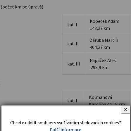
(počet km po úpravě)
Kopeček Adam
kat. I
143,27 km
Záruba Martin
kat. II
404,27 km
Papáček Aleš
kat. III
298,9 km
Ě
Kolmanová
kat. I
Karolína 44,18 km
✕
Blažková
Chcete udělit souhlas s využíváním sledovacích cookies?
kat. II
Veronika 41,37
Další informace
km