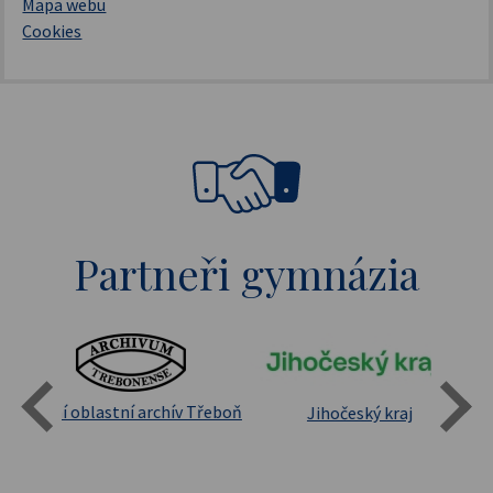
Mapa webu
Cookies
Partneři gymnázia
Státní oblastní archív Třeboň
Jihočeský kraj
sita