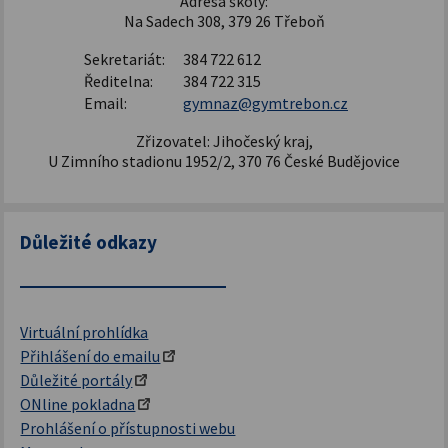
Adresa školy:
Na Sadech 308, 379 26 Třeboň
Sekretariát:
384 722 612
Ředitelna:
384 722 315
Email:
gymnaz@gymtrebon.cz
Zřizovatel: Jihočeský kraj,
U Zimního stadionu 1952/2, 370 76 České Budějovice
Důležité odkazy
Virtuální prohlídka
Přihlášení do emailu
Důležité portály
ONline pokladna
Prohlášení o přístupnosti webu