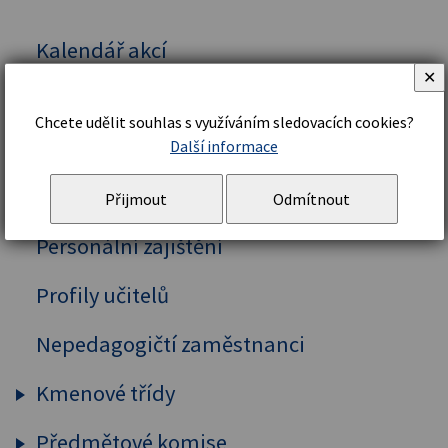
Kalendář akcí
✕
Vedení školy
Chcete udělit souhlas s využíváním sledovacích cookies?
Organizační řád a struktura
Další informace
Školní řád
Přijmout
Odmítnout
Personální zajištění
Profily učitelů
Nepedagogičtí zaměstnanci
Kmenové třídy
Předmětové komise
Prima