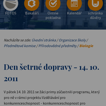
FOTOS
Bakaláři
Online
Kalendář
schránka
pokladna
důvěry
Nacházíte se zde:
Úvodní stránka
/
Organizace školy
/
Předmětové komise
/
Přírodovědné předměty
/
Biologie
Den šetrné dopravy - 14. 10.
2011
V pátek 14. 10. 2011 se žáci primy zúčastnili programu, který
pro ně v rámci projektu Vzdělávání pro
konkurenceschopnost - konkurenceschopnost pro