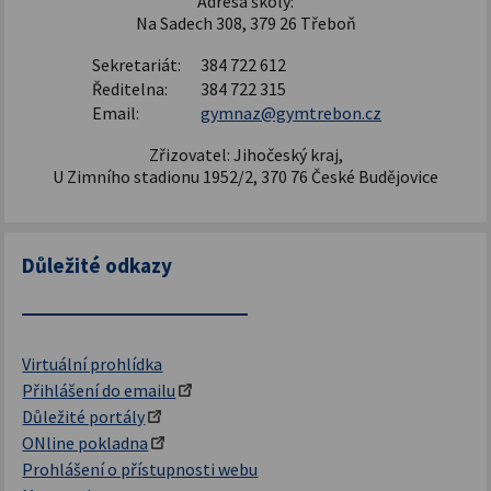
Adresa školy:
Na Sadech 308, 379 26 Třeboň
Sekretariát:
384 722 612
Ředitelna:
384 722 315
Email:
gymnaz@gymtrebon.cz
Zřizovatel: Jihočeský kraj,
U Zimního stadionu 1952/2, 370 76 České Budějovice
Důležité odkazy
Virtuální prohlídka
Přihlášení do emailu
Důležité portály
ONline pokladna
Prohlášení o přístupnosti webu