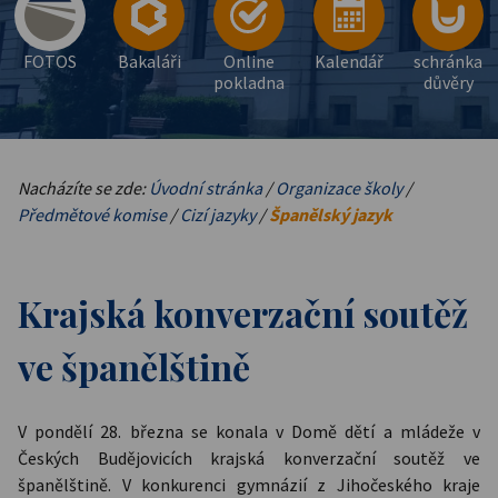
FOTOS
Bakaláři
Online
Kalendář
schránka
pokladna
důvěry
Nacházíte se zde:
Úvodní stránka
/
Organizace školy
/
Předmětové komise
/
Cizí jazyky
/
Španělský jazyk
Krajská konverzační soutěž
ve španělštině
V pondělí 28. března se konala v Domě dětí a mládeže v
Českých Budějovicích krajská konverzační soutěž ve
španělštině. V konkurenci gymnázií z Jihočeského kraje