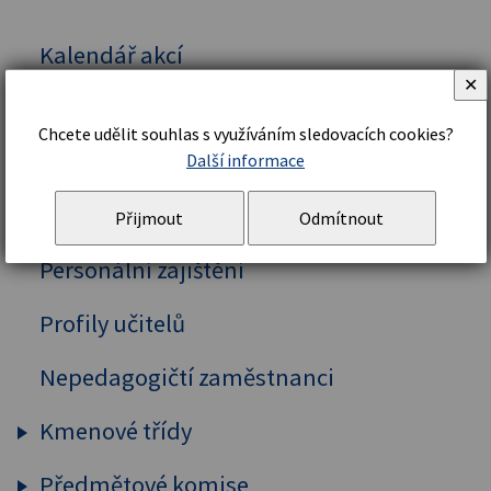
Kalendář akcí
✕
Vedení školy
Chcete udělit souhlas s využíváním sledovacích cookies?
Organizační řád a struktura
Další informace
Školní řád
Přijmout
Odmítnout
Personální zajištění
Profily učitelů
Nepedagogičtí zaměstnanci
Kmenové třídy
Předmětové komise
Prima