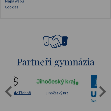
Mapa webu
Cookies
Partneři gymnázia
Státní oblastní archív Třeboň
Jihočeský kraj
sita