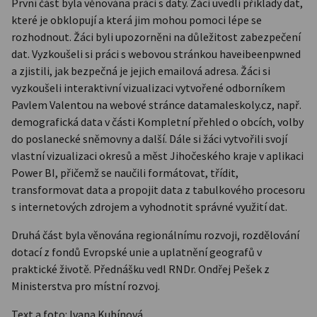
První část byla věnována práci s daty. Žáci uvedli příklady dat,
které je obklopují a která jim mohou pomoci lépe se
rozhodnout. Žáci byli upozorněni na důležitost zabezpečení
dat. Vyzkoušeli si práci s webovou stránkou haveibeenpwned
a zjistili, jak bezpečná je jejich emailová adresa. Žáci si
vyzkoušeli interaktivní vizualizaci vytvořené odborníkem
Pavlem Valentou na webové stránce datamaleskoly.cz, např.
demografická data v části Kompletní přehled o obcích, volby
do poslanecké sněmovny a další. Dále si žáci vytvořili svojí
vlastní vizualizaci okresů a měst Jihočeského kraje v aplikaci
Power BI, přičemž se naučili formátovat, třídit,
transformovat data a propojit data z tabulkového procesoru
s internetových zdrojem a vyhodnotit správné využití dat.
Druhá část byla věnována regionálnímu rozvoji, rozdělování
dotací z fondů Evropské unie a uplatnění geografů v
praktické životě. Přednášku vedl RNDr. Ondřej Pešek z
Ministerstva pro místní rozvoj.
Text a foto: Ivana Kubínová