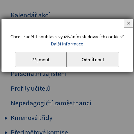
Kalendář akcí
✕
Vedení školy
Chcete udělit souhlas s využíváním sledovacích cookies?
Organizační řád a struktura
Další informace
Školní řád
Přijmout
Odmítnout
Personální zajištění
Profily učitelů
Nepedagogičtí zaměstnanci
Kmenové třídy
Předmětové komise
Prima