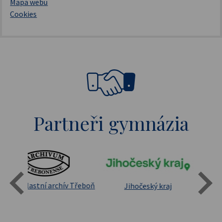
Mapa webu
Cookies
Partneři gymnázia
Státní oblastní archív Třeboň
Jihočeský kraj
sita