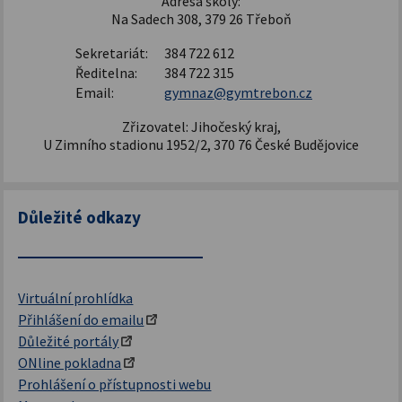
Adresa školy:
Na Sadech 308, 379 26 Třeboň
Sekretariát:
384 722 612
Ředitelna:
384 722 315
Email:
gymnaz@gymtrebon.cz
Zřizovatel: Jihočeský kraj,
U Zimního stadionu 1952/2, 370 76 České Budějovice
Důležité odkazy
Virtuální prohlídka
Přihlášení do emailu
Důležité portály
ONline pokladna
Prohlášení o přístupnosti webu