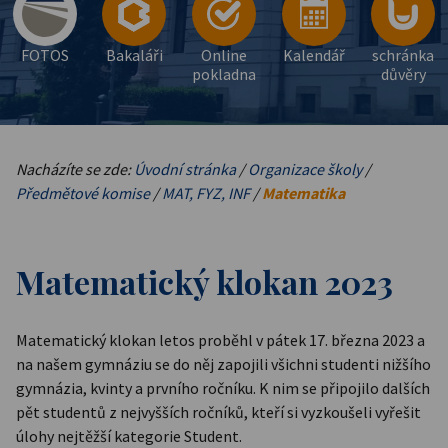
FOTOS
Bakaláři
Online
Kalendář
schránka
pokladna
důvěry
Nacházíte se zde:
Úvodní stránka
/
Organizace školy
/
Předmětové komise
/
MAT, FYZ, INF
/
Matematika
Matematický klokan 2023
Matematický klokan letos proběhl v pátek 17. března 2023 a
na našem gymnáziu se do něj zapojili všichni studenti nižšího
gymnázia, kvinty a prvního ročníku. K nim se připojilo dalších
pět studentů z nejvyšších ročníků, kteří si vyzkoušeli vyřešit
úlohy nejtěžší kategorie Student.