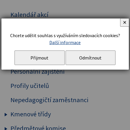
Kalendář akcí
✕
Vedení školy
Chcete udělit souhlas s využíváním sledovacích cookies?
Organizační řád a struktura
Další informace
Školní řád
Přijmout
Odmítnout
Personální zajištění
Profily učitelů
Nepedagogičtí zaměstnanci
Kmenové třídy
Předmětové komise
Prima