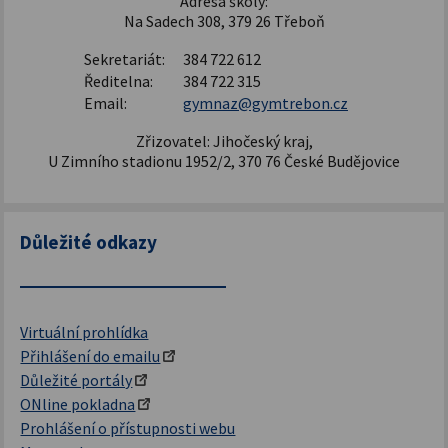
Adresa školy:
Na Sadech 308, 379 26 Třeboň
Sekretariát:
384 722 612
Ředitelna:
384 722 315
Email:
gymnaz@gymtrebon.cz
Zřizovatel: Jihočeský kraj,
U Zimního stadionu 1952/2, 370 76 České Budějovice
Důležité odkazy
Virtuální prohlídka
Přihlášení do emailu
Důležité portály
ONline pokladna
Prohlášení o přístupnosti webu