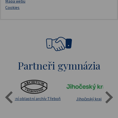
Mapa webu
Cookies
Partneři gymnázia
Státní oblastní archív Třeboň
Jihočeský kraj
sita