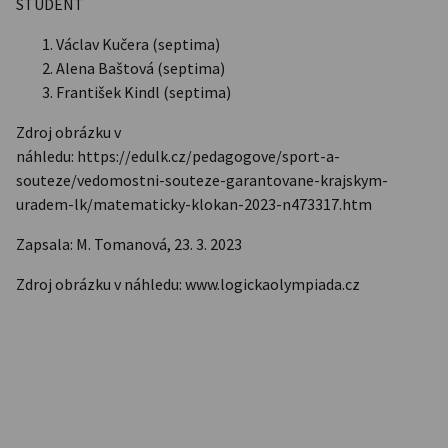
STUDENT
Václav Kučera (septima)
Alena Baštová (septima)
František Kindl (septima)
Zdroj obrázku v
náhledu: https://edulk.cz/pedagogove/sport-a-
souteze/vedomostni-souteze-garantovane-krajskym-
uradem-lk/matematicky-klokan-2023-n473317.htm
Zapsala: M. Tomanová, 23. 3. 2023
Zdroj obrázku v náhledu: www.logickaolympiada.cz