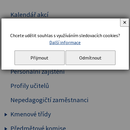
Kalendář akcí
✕
Vedení školy
Chcete udělit souhlas s využíváním sledovacích cookies?
Organizační řád a struktura
Další informace
Školní řád
Přijmout
Odmítnout
Personální zajištění
Profily učitelů
Nepedagogičtí zaměstnanci
Kmenové třídy
Předmětové komise
Prima