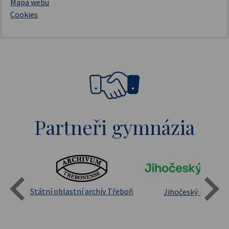
Mapa webu
Cookies
Partneři gymnázia
Státní oblastní archív Třeboň
Jihočeský kraj
sita