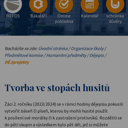
FOTOS
Bakaláři
Online
Kalendář
schránka
pokladna
důvěry
Nacházíte se zde:
Úvodní stránka
/
Organizace školy
/
Předmětové komise
/
Humanitní předměty
/
Dějepis
/
DĚJprojekty
Tvorba ve stopách husitů
Žáci 2. ročníku (2023/2024) se v rámci hodiny dějepisu pokusili
vytvořit báseň či píseň, kterou by mohli husité použít
k posílení své morálky či k zastrašení protivníků. Rozdělili se
do pěti skupin a výsledkem bylo pět děl, jež si můžete