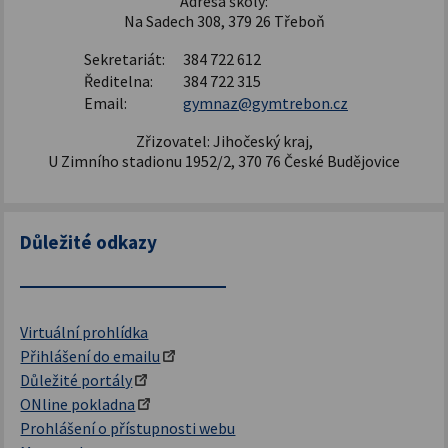
Adresa školy:
Na Sadech 308, 379 26 Třeboň
Sekretariát:
384 722 612
Ředitelna:
384 722 315
Email:
gymnaz@gymtrebon.cz
Zřizovatel: Jihočeský kraj,
U Zimního stadionu 1952/2, 370 76 České Budějovice
Důležité odkazy
Virtuální prohlídka
Přihlášení do emailu
Důležité portály
ONline pokladna
Prohlášení o přístupnosti webu