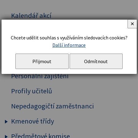
Kalendář akcí
✕
Vedení školy
Chcete udělit souhlas s využíváním sledovacích cookies?
Organizační řád a struktura
Další informace
Školní řád
Přijmout
Odmítnout
Personální zajištění
Profily učitelů
Nepedagogičtí zaměstnanci
Kmenové třídy
Předmětové komise
Prima