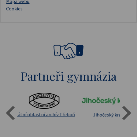
Mapa webu
Cookies
Partneři gymnázia
Státní oblastní archív Třeboň
Jihočeský kraj
sita