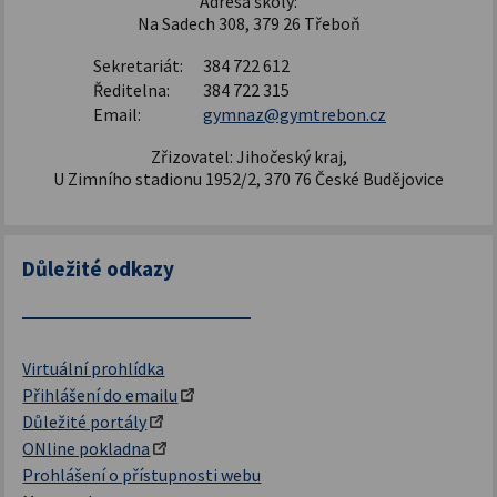
Adresa školy:
Na Sadech 308, 379 26 Třeboň
Sekretariát:
384 722 612
Ředitelna:
384 722 315
Email:
gymnaz@gymtrebon.cz
Zřizovatel: Jihočeský kraj,
U Zimního stadionu 1952/2, 370 76 České Budějovice
Důležité odkazy
Virtuální prohlídka
Přihlášení do emailu
Důležité portály
ONline pokladna
Prohlášení o přístupnosti webu