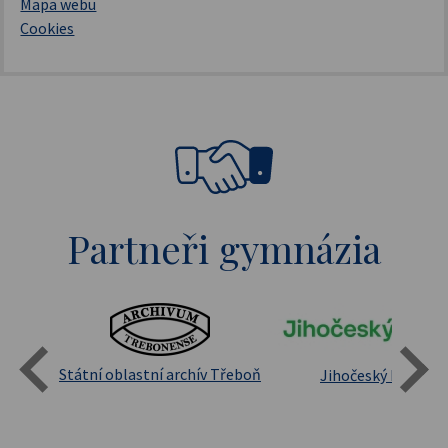
Mapa webu
Cookies
Partneři gymnázia
Státní oblastní archív Třeboň
Jihočeský kraj
sita