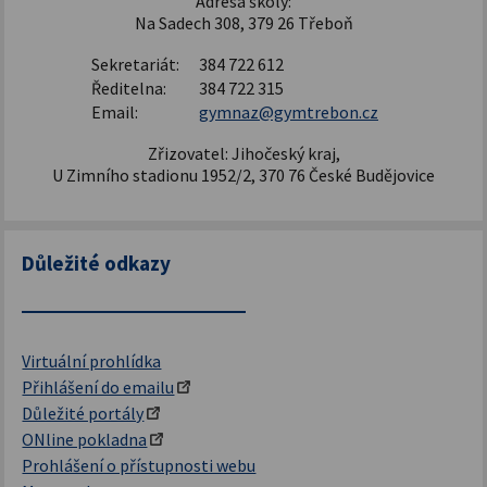
Adresa školy:
Na Sadech 308, 379 26 Třeboň
Sekretariát:
384 722 612
Ředitelna:
384 722 315
Email:
gymnaz@gymtrebon.cz
Zřizovatel: Jihočeský kraj,
U Zimního stadionu 1952/2, 370 76 České Budějovice
Důležité odkazy
Virtuální prohlídka
Přihlášení do emailu
Důležité portály
ONline pokladna
Prohlášení o přístupnosti webu