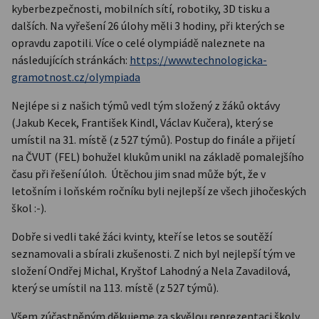
kyberbezpečnosti, mobilních sítí, robotiky, 3D tisku a
dalších. Na vyřešení 26 úlohy měli 3 hodiny, při kterých se
opravdu zapotili. Více o celé olympiádě naleznete na
následujících stránkách:
https://www.technologicka-
gramotnost.cz/olympiada
Nejlépe si z našich týmů vedl tým složený z žáků oktávy
(Jakub Kecek, František Kindl, Václav Kučera), který se
umístil na 31. místě (z 527 týmů). Postup do finále a přijetí
na ČVUT (FEL) bohužel klukům unikl na základě pomalejšího
času při řešení úloh. Útěchou jim snad může být, že v
letošním i loňském ročníku byli nejlepší ze všech jihočeských
škol :-).
Dobře si vedli také žáci kvinty, kteří se letos se soutěží
seznamovali a sbírali zkušenosti. Z nich byl nejlepší tým ve
složení Ondřej Michal, Kryštof Lahodný a Nela Zavadilová,
který se umístil na 113. místě (z 527 týmů).
Všem zúčastněným děkujeme za skvělou reprezentaci školy.