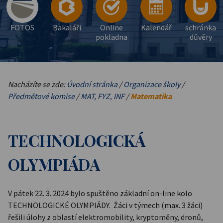
FOTOS
Bakaláři
Online
Kalendář
schránka
pokladna
důvěry
Nacházíte se zde:
Úvodní stránka
/
Organizace školy
/
Předmětové komise
/
MAT, FYZ, INF
/
Matematika
TECHNOLOGICKÁ
OLYMPIÁDA
V pátek 22. 3. 2024 bylo spuštěno základní on-line kolo
TECHNOLOGICKÉ OLYMPIÁDY. Žáci v týmech (max. 3 žáci)
řešili úlohy z oblastí elektromobility, kryptoměny, dronů,