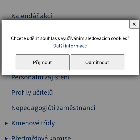
Kalendář akcí
✕
Vedení školy
Chcete udělit souhlas s využíváním sledovacích cookies?
Organizační řád a struktura
Další informace
Školní řád
Přijmout
Odmítnout
Personální zajištění
Profily učitelů
Nepedagogičtí zaměstnanci
Kmenové třídy
Předmětové komise
Prima