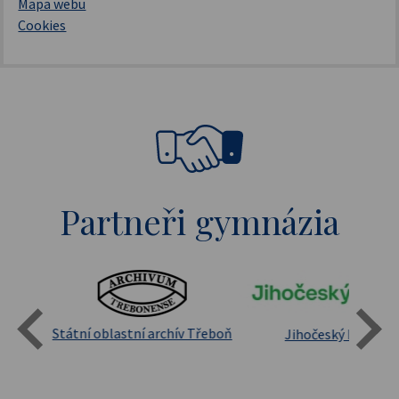
Mapa webu
Cookies
Partneři gymnázia
Státní oblastní archív Třeboň
Jihočeský kraj
sita