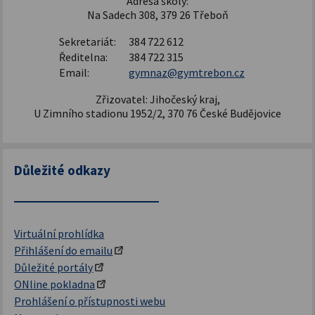
Adresa školy:
Na Sadech 308, 379 26 Třeboň
Sekretariát:
384 722 612
Ředitelna:
384 722 315
Email:
gymnaz@gymtrebon.cz
Zřizovatel: Jihočeský kraj,
U Zimního stadionu 1952/2, 370 76 České Budějovice
Důležité odkazy
Virtuální prohlídka
Přihlášení do emailu
Důležité portály
ONline pokladna
Prohlášení o přístupnosti webu