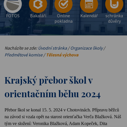
FOTOS
Bakaláři
Online
Kalendář
schránka
pokladna
důvěry
Nacházíte se zde:
Úvodní stránka
/
Organizace školy
/
Předmětové komise
/
Tělesná výchova
Krajský přebor škol v
orientačním běhu 2024
Přebor škol se konal 15. 5. 2024 v Chotovinách. Přípravu běžců
na závod si vzala opět na starost orienťačka Verča Blažková. Náš
tým ve složení: Veronika Blažková, Adam Kopeček, Dita