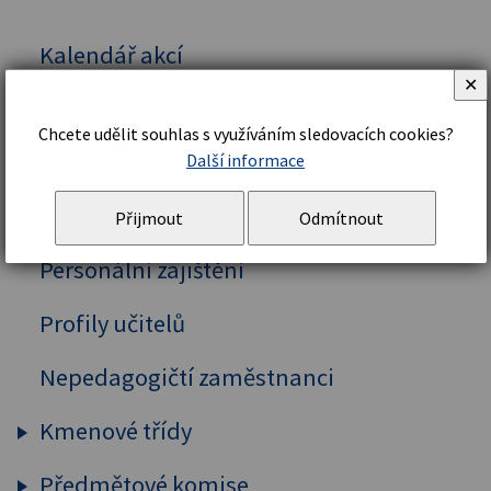
Kalendář akcí
✕
Vedení školy
Chcete udělit souhlas s využíváním sledovacích cookies?
Organizační řád a struktura
Další informace
Školní řád
Přijmout
Odmítnout
Personální zajištění
Profily učitelů
Nepedagogičtí zaměstnanci
Kmenové třídy
Předmětové komise
Prima