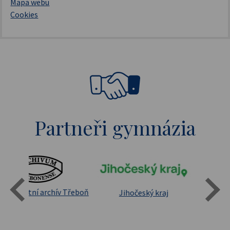
Mapa webu
Cookies
Partneři gymnázia
Státní oblastní archív Třeboň
Jihočeský kraj
sita