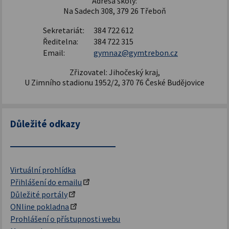
Adresa školy:
Na Sadech 308, 379 26 Třeboň
Sekretariát:
384 722 612
Ředitelna:
384 722 315
Email:
gymnaz@gymtrebon.cz
Zřizovatel: Jihočeský kraj,
U Zimního stadionu 1952/2, 370 76 České Budějovice
Důležité odkazy
Virtuální prohlídka
Přihlášení do emailu
Důležité portály
ONline pokladna
Prohlášení o přístupnosti webu