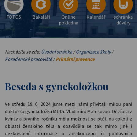
FOTOS
Bakaláři
Online
Kalendář
schránka
pokladna
důvěry
Nacházíte se zde:
Úvodní stránka
/
Organizace školy
/
Poradenské pracoviště
/
Primární prevence
Beseda s gynekoložkou
Ve středu 19. 6. 2024 jsme mezi námi přivítali milou paní
doktorku gynekoložku MUDr. Vladimíru Marešovou. Děvčata z
kvinty a prvního ročníku měla možnost se ptát na cokoli z
oblasti ženského těla a dozvěděla se tak mimo jiné i
nezkreslené informace o antikoncepci či pohlavních