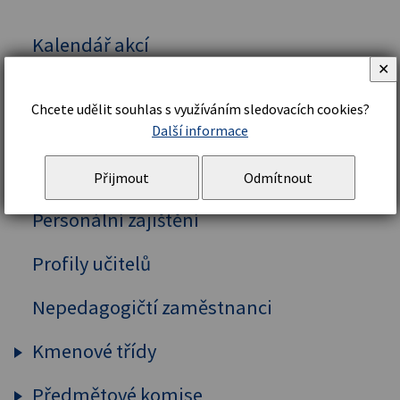
Kalendář akcí
✕
Vedení školy
Chcete udělit souhlas s využíváním sledovacích cookies?
Organizační řád a struktura
Další informace
Školní řád
Přijmout
Odmítnout
Personální zajištění
Profily učitelů
Nepedagogičtí zaměstnanci
Kmenové třídy
Předmětové komise
Prima