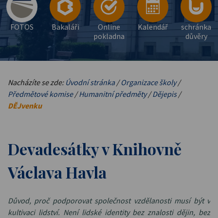
FOTOS
Bakaláři
Online
Kalendář
schránka
pokladna
důvěry
Nacházíte se zde:
Úvodní stránka
/
Organizace školy
/
Předmětové komise
/
Humanitní předměty
/
Dějepis
/
DĚJvenku
Devadesátky v Knihovně
Václava Havla
Důvod, proč podporovat společnost vzdělanosti musí být v
kultivaci lidství. Není lidské identity bez znalosti dějin, bez