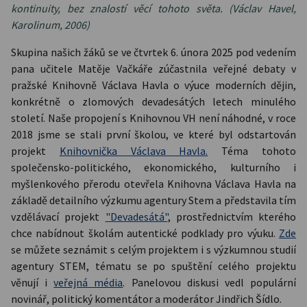
kontinuity, bez znalostí věcí tohoto světa. (Václav Havel,
Karolinum, 2006)
Skupina našich žáků se ve čtvrtek 6. února 2025 pod vedením
pana učitele Matěje Vačkáře zúčastnila veřejné debaty v
pražské Knihovně Václava Havla o výuce moderních dějin,
konkrétně o zlomových devadesátých letech minulého
století. Naše propojení s Knihovnou VH není náhodné, v roce
2018 jsme se stali první školou, ve které byl odstartován
projekt
Knihovnička Václava Havla.
Téma tohoto
společensko-politického, ekonomického, kulturního i
myšlenkového přerodu otevřela Knihovna Václava Havla na
základě detailního výzkumu agentury Stem a představila tím
vzdělávací projekt
"Devadesátá"
, prostřednictvím kterého
chce nabídnout školám autentické podklady pro výuku.
Zde
se můžete seznámit s celým projektem i s výzkumnou studií
agentury STEM, tématu se po spuštění celého projektu
věnují i
veřejná média
. Panelovou diskusi vedl populární
novinář, politický komentátor a moderátor Jindřich Šídlo.