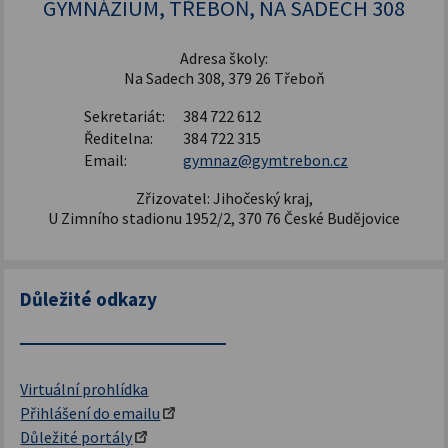
GYMNÁZIUM, TŘEBOŇ, NA SADECH 308
Adresa školy:
Na Sadech 308, 379 26 Třeboň
Sekretariát:
384 722 612
Ředitelna:
384 722 315
Email:
gymnaz@gymtrebon.cz
Zřizovatel: Jihočeský kraj,
U Zimního stadionu 1952/2, 370 76 České Budějovice
Důležité odkazy
Virtuální prohlídka
Přihlášení do emailu
Důležité portály