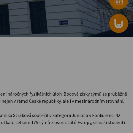
šení náročných fyzikálních úloh. Bodové zisky týmů se průběžně
u nejen v rámci České republiky, ale i v mezinárodním srovnání.
nika Straková soutěžil v kategorii Junior a v konkurenci 42
e utkalo celkem 175 týmů z osmi států Evropy, se naši studenti