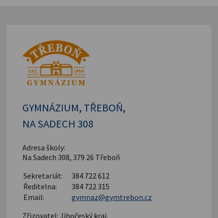
GYMNÁZIUM, TŘEBOŇ,
NA SADECH 308
Adresa školy:
Na Sadech 308, 379 26 Třeboň
Sekretariát:
384 722 612
Ředitelna:
384 722 315
Email:
gymnaz@gymtrebon.cz
Zřizovatel: Jihočeský kraj,