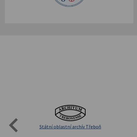
Evro
Přírodovědecká fakulta UK