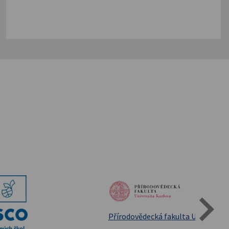
Státní oblastní archív Třeboň