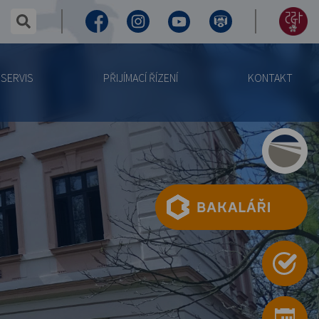
✕
hledaný text...
Facebook
Instagram
Youtube
Virtuální
155
prohlídka
let
SERVIS
PŘIJÍMACÍ ŘÍZENÍ
KONTAKT
výročí