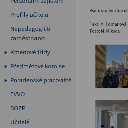
Personální zajištění
Všem studentům děk
Profily učitelů
Text: M. Tomanová
Nepedagogičtí
Foto: M. Mikuda
zaměstnanci
Kmenové třídy
Předmětové komise
Prima
Sekunda
Poradenské pracoviště
Humanitní předměty
Tercie
Cizí jazyky
EVVO
Výchovný a kariérový
Kvarta
poradce
MAT, FYZ, INF
BOZP
Kvinta
Školní psycholog
Přírodovědné předměty
Učitelé
Sexta
Primární prevence
Tělesná výchova