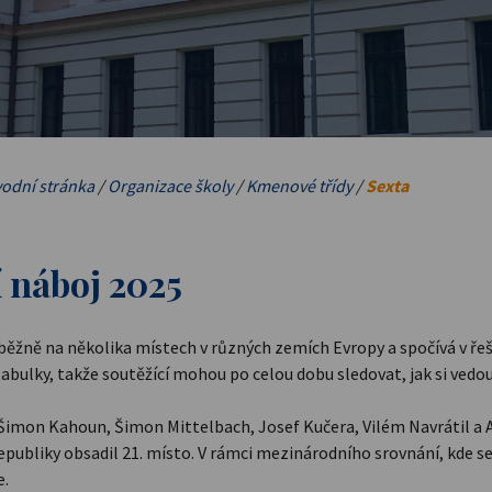
odní stránka
/
Organizace školy
/
Kmenové třídy
/
Sexta
í náboj 2025
ěžně na několika místech v různých zemích Evropy a spočívá v ře
 tabulky, takže soutěžící mohou po celou dobu sledovat, jak si vedo
Šimon Kahoun, Šimon Mittelbach, Josef Kučera, Vilém Navrátil a An
epubliky obsadil 21. místo. V rámci mezinárodního srovnání, kde s
e.