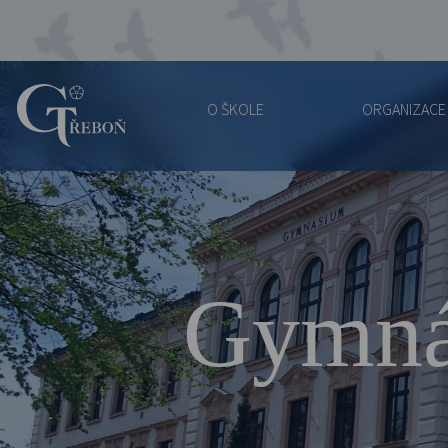
O ŠKOLE
ORGANIZACE
Gymnázium
Třeboň
Gymná