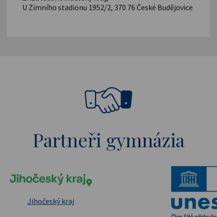
U Zimního stadionu 1952/2, 370 76 České Budějovice
Partneři gymnázia
pské strukturální a investiční fondy