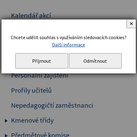
Kalendář akcí
✕
Vedení školy
Chcete udělit souhlas s využíváním sledovacích cookies?
Organizační řád a struktura
Další informace
Školní řád
Přijmout
Odmítnout
Personální zajištění
Profily učitelů
Nepedagogičtí zaměstnanci
Kmenové třídy
Předmětové komise
Prima