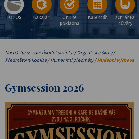
FOTOS
Bakaláři
Online
Kalendář
schránka
pokladna
důvěry
Nacházíte se zde:
Úvodní stránka
/
Organizace školy
/
Předmětové komise
/
Humanitní předměty
/
Hudební výchova
Gymsession 2026