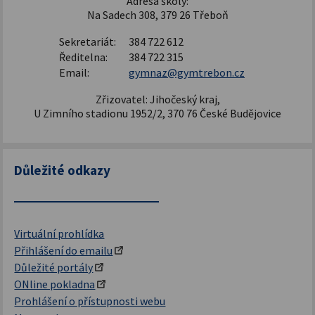
Adresa školy:
Na Sadech 308, 379 26 Třeboň
Sekretariát:
384 722 612
Ředitelna:
384 722 315
Email:
gymnaz@gymtrebon.cz
Zřizovatel: Jihočeský kraj,
U Zimního stadionu 1952/2, 370 76 České Budějovice
Důležité odkazy
Virtuální prohlídka
Přihlášení do emailu
Důležité portály
ONline pokladna
Prohlášení o přístupnosti webu