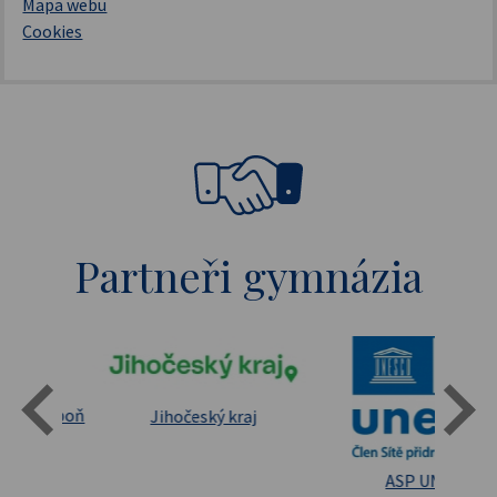
Mapa webu
Cookies
Partneři gymnázia
Státní oblastní archív Třeboň
Jihočeský kraj
sita