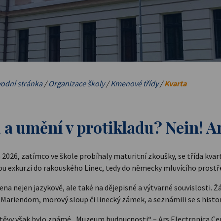
odní stránka
/
Organizace školy
/
Kmenové třídy
/
Kvarta
 a umění v protikladu? Nein! A
a 2026, zatímco ve škole probíhaly maturitní zkoušky, se třída kv
ou exkurzi do rakouského
Linec
, tedy do německy mluvícího prostře
na nejen jazykově, ale také na dějepisné a výtvarné souvislosti. 
 Mariendom, morový sloup či linecký zámek, a seznámili se s his
štěvy však bylo známé „Muzeum budoucnosti“ –
Ars Electronica Ce