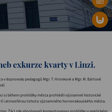
neb exkurze kvarty v Linzi.
arta v doprovodu pedagogů Mgr. T. Hronkové a Mgr. M. Bártové
dí.
Žáci si během prohlídky města prohlédli významné historické
torií i atmosférou tohoto významného hornorakouského města.
nter
. Žáci zde absolvovali komentovanou prohlídku v anglickém