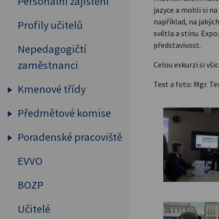
Personální zajištění
jazyce a mohli si n
například, na jakýc
Profily učitelů
světla a stínu. Exp
představivost.
Nepedagogičtí
zaměstnanci
Celou exkurzi si vši
Text a foto: Mgr. T
Kmenové třídy
Předmětové komise
Prima
Sekunda
Poradenské pracoviště
Humanitní předměty
Tercie
Cizí jazyky
EVVO
Výchovný a kariérový
Kvarta
poradce
MAT, FYZ, INF
BOZP
Kvinta
Školní psycholog
Přírodovědné předměty
Učitelé
Sexta
Primární prevence
Tělesná výchova