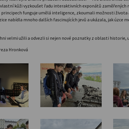
a vlastní kůži vyzkoušet řadu interaktivních exponátů zaměřených 
h principech funguje umělá inteligence, zkoumali možnosti života 
ozice nabídla mnoho dalších fascinujících jevů a ukázala, jak úzce 
chni velmi užili a odvezli si nejen nové poznatky z oblasti historie
ereza Hronková