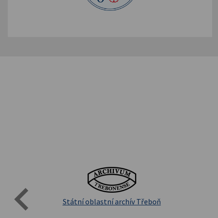
Evro
Přírodovědecká fakulta UK