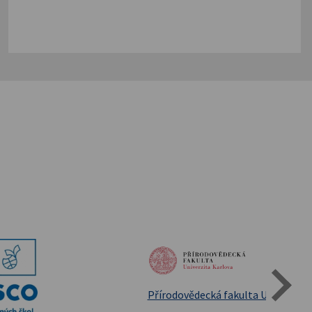
Státní oblastní archív Třeboň