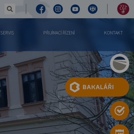
✕
hledaný text...
Facebook
Instagram
Youtube
Virtuální
155
prohlídka
let
SERVIS
PŘIJÍMACÍ ŘÍZENÍ
KONTAKT
výročí