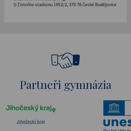
U Zimního stadionu 1952/2, 370 76 České Budějovice
Partneři gymnázia
pské strukturální a investiční fondy