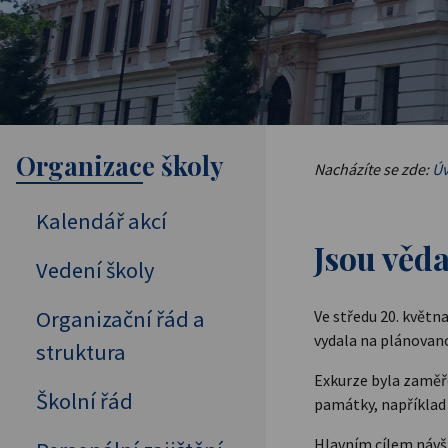
Organizace školy
Nacházíte se zde:
Úv
Kalendář akcí
Jsou věda
Vedení školy
Organizační řád a
Ve středu 20. květn
vydala na plánovan
struktura
Exkurze byla zaměře
Školní řád
památky, například
Hlavním cílem náv