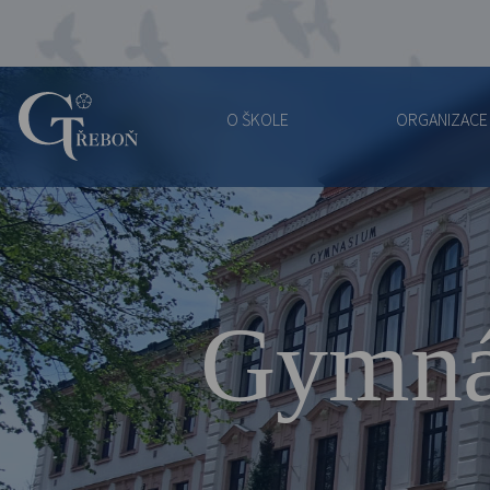
O ŠKOLE
ORGANIZACE
Gymnázium
Třeboň
Gymná