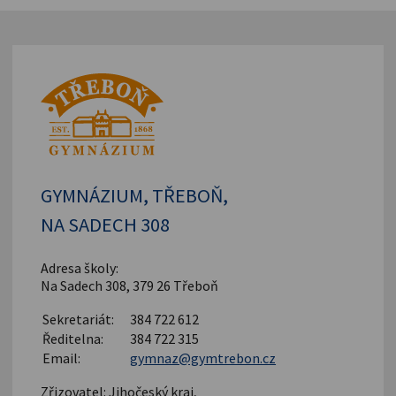
GYMNÁZIUM, TŘEBOŇ,
NA SADECH 308
Adresa školy:
Na Sadech 308, 379 26 Třeboň
Sekretariát:
384 722 612
Ředitelna:
384 722 315
Email:
gymnaz@gymtrebon.cz
Zřizovatel: Jihočeský kraj,