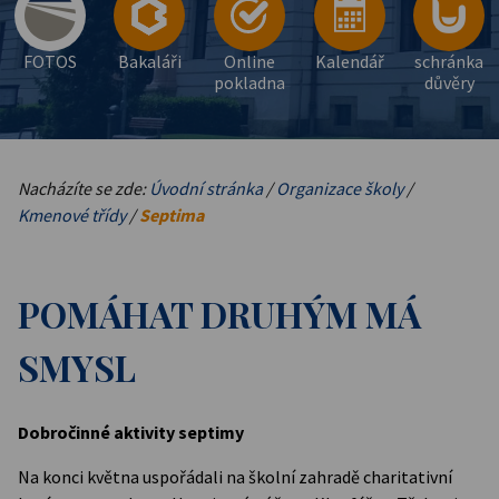
FOTOS
Bakaláři
Online
Kalendář
schránka
pokladna
důvěry
Nacházíte se zde:
Úvodní stránka
/
Organizace školy
/
Kmenové třídy
/
Septima
POMÁHAT DRUHÝM MÁ
SMYSL
Dobročinné aktivity septimy
Na konci května uspořádali na školní zahradě charitativní