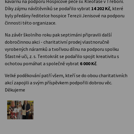
kavárnu na podporu Hospicové péče sv. Kleofáše v Třeboni.
Díky zájmu návštěvníků se podařilo vybrat
14 202 Kč
, které
byly předány ředitelce hospice Terezii Jenisové na podporu
činnosti této organizace.
Na závěr školního roku pak septimáni připravili další
dobročinnou akci - charitativní prodej vlastnoručně
vyrobených náramků a tvořivou dílnu na podporu spolku
Šťastné uči, z. s. Tentokrát se podařilo spojit kreativitu s
ochotou pomáhat a společně vybrat
6 000 Kč
.
Velké poděkování patří všem, kteří se do obou charitativních
akcí zapojili a svým příspěvkem podpořili dobrou věc.
Děkujeme