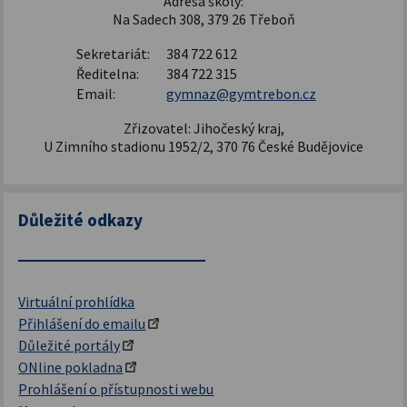
Adresa školy:
Na Sadech 308, 379 26 Třeboň
Sekretariát:
384 722 612
Ředitelna:
384 722 315
Email:
gymnaz@gymtrebon.cz
Zřizovatel: Jihočeský kraj,
U Zimního stadionu 1952/2, 370 76 České Budějovice
Důležité odkazy
Virtuální prohlídka
Přihlášení do emailu
Důležité portály
ONline pokladna
Prohlášení o přístupnosti webu