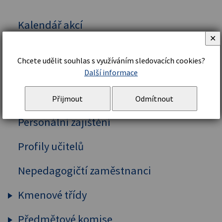
Kalendář akcí
✕
Vedení školy
Chcete udělit souhlas s využíváním sledovacích cookies?
Organizační řád a struktura
Další informace
Školní řád
Přijmout
Odmítnout
Personální zajištění
Profily učitelů
Nepedagogičtí zaměstnanci
Kmenové třídy
Předmětové komise
Prima