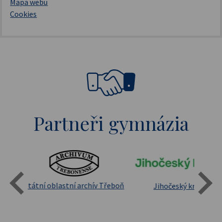
Mapa webu
Cookies
Partneři gymnázia
Státní oblastní archív Třeboň
Jihočeský kraj
sita