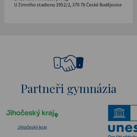
U Zimního stadionu 1952/2, 370 76 České Budějovice
Partneři gymnázia
pské strukturální a investiční fondy