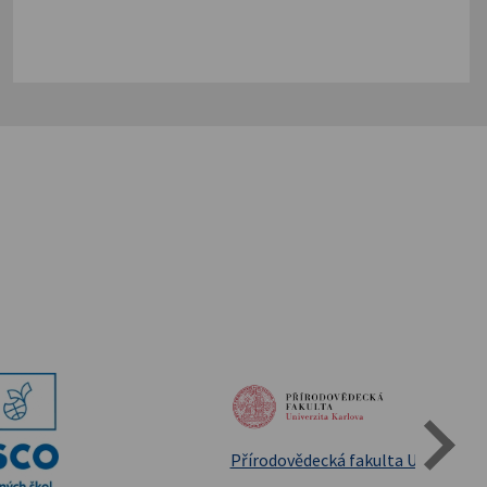
Státní oblastní archív Třeboň