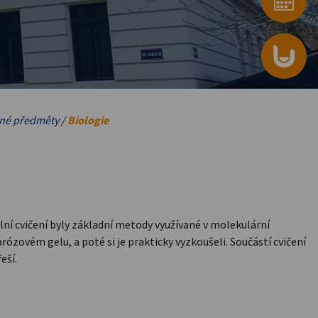
né předměty
/
Biologie
ní cvičení byly základní metody využívané v molekulární
ózovém gelu, a poté si je prakticky vyzkoušeli. Součástí cvičení
eší.