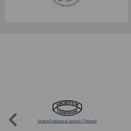
Evro
Přírodovědecká fakulta UK