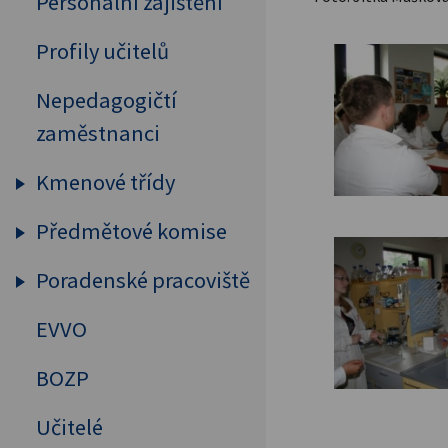
Personální zajištění
Profily učitelů
Nepedagogičtí
zaměstnanci
Kmenové třídy
Předmětové komise
Prima
Sekunda
Poradenské pracoviště
Humanitní předměty
Tercie
Cizí jazyky
EVVO
Výchovný a kariérový
Kvarta
poradce
MAT, FYZ, INF
BOZP
Kvinta
Školní psycholog
Přírodovědné předměty
Učitelé
Sexta
Primární prevence
Tělesná výchova