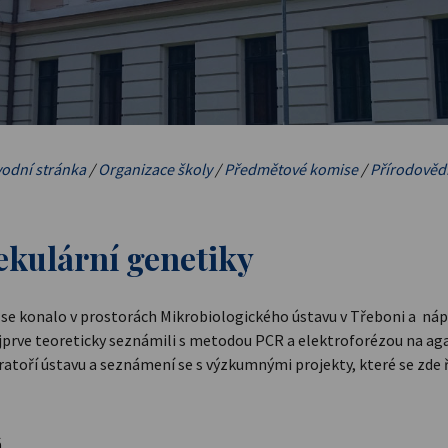
odní stránka
/
Organizace školy
/
Předmětové komise
/
Přírodověd
ekulární genetiky
 se konalo v prostorách Mikrobiologického ústavu v Třeboni a nápl
ejprve teoreticky seznámili s metodou PCR a elektroforézou na agar
ratoří ústavu a seznámení se s výzkumnými projekty, které se zde ř
á