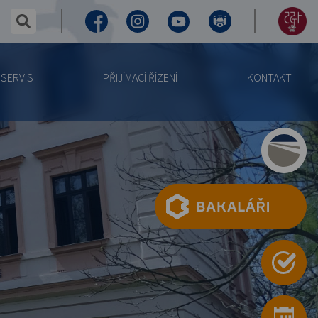
✕
hledaný text...
Facebook
Instagram
Youtube
Virtuální
155
prohlídka
let
SERVIS
PŘIJÍMACÍ ŘÍZENÍ
KONTAKT
výročí