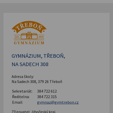
GYMNÁZIUM, TŘEBOŇ,
NA SADECH 308
Adresa školy:
Na Sadech 308, 379 26 Třeboň
Sekretariát:
384 722 612
Ředitelna:
384 722 315
Email:
gymnaz@gymtrebon.cz
Zřizovatel: Jihočeský kraj,