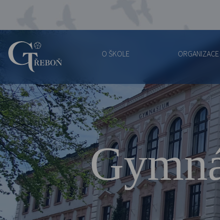
O ŠKOLE
ORGANIZACE
Gymnázium
Třeboň
Gymná