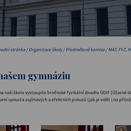
odní stránka
/
Organizace školy
/
Předmětové komise
/
MAT, FYZ, I
 našem gymnáziu
 na naší škole vystoupilo brněnské fyzikální divadlo ÚDIF (Úžasné d
ení spousta zajímavých a efektních pokusů (jak je vidět i na přilo