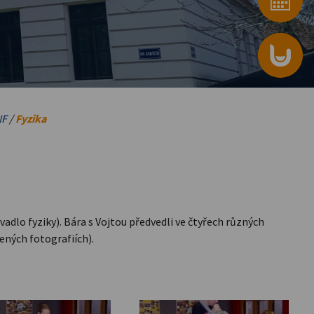
NF
/
Fyzika
ivadlo fyziky). Bára s Vojtou předvedli ve čtyřech různých
žených fotografiích).