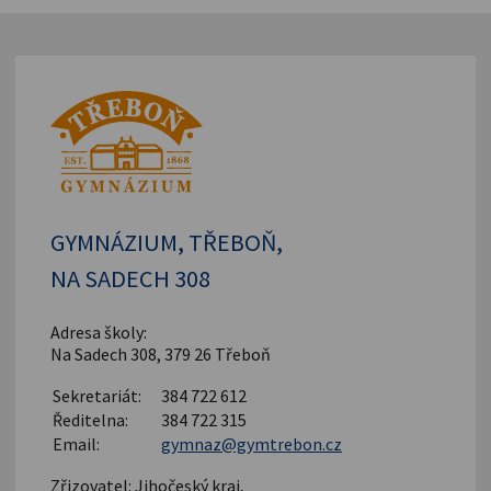
GYMNÁZIUM, TŘEBOŇ,
NA SADECH 308
Adresa školy:
Na Sadech 308, 379 26 Třeboň
Sekretariát:
384 722 612
Ředitelna:
384 722 315
Email:
gymnaz@gymtrebon.cz
Zřizovatel: Jihočeský kraj,