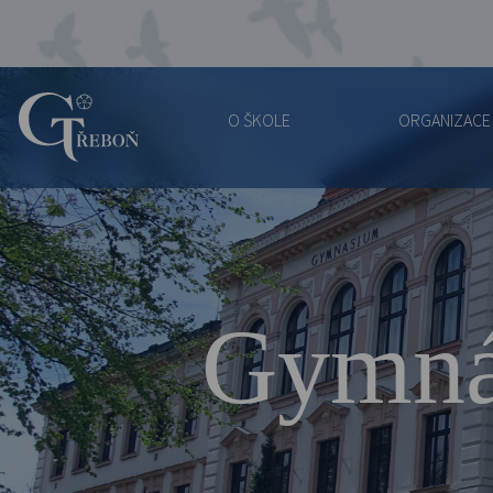
O ŠKOLE
ORGANIZACE
Gymnázium
Třeboň
Gymná