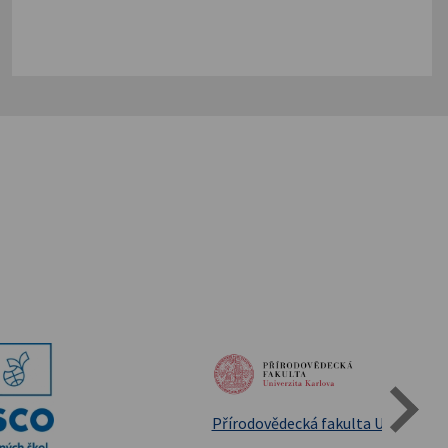
Státní oblastní archív Třeboň