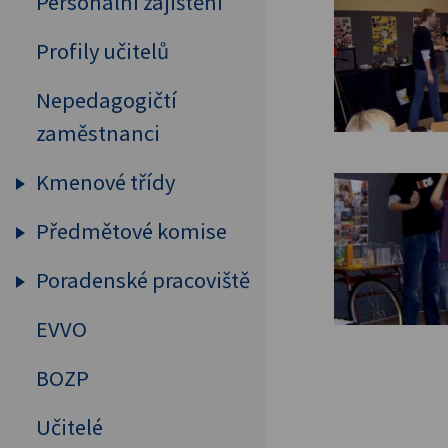
Personální zajištění
Profily učitelů
Nepedagogičtí
zaměstnanci
Kmenové třídy
Předmětové komise
Prima
Sekunda
Poradenské pracoviště
Humanitní předměty
Tercie
Cizí jazyky
EVVO
Výchovný a kariérový
Kvarta
poradce
MAT, FYZ, INF
BOZP
Kvinta
Školní psycholog
Přírodovědné předměty
Učitelé
Sexta
Primární prevence
Tělesná výchova