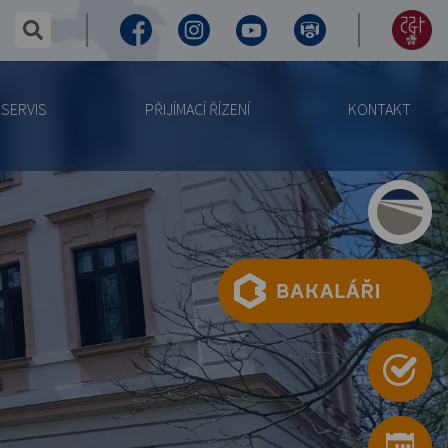
✕
hledaný text...
Facebook
Instagram
Youtube
Virtuální
155
prohlídka
let
SERVIS
PŘIJÍMACÍ ŘÍZENÍ
KONTAKT
výročí