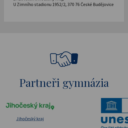
U Zimního stadionu 1952/2, 370 76 České Budějovice
Partneři gymnázia
pské strukturální a investiční fondy