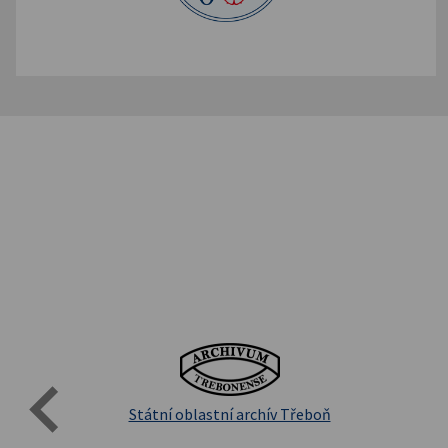
Evro
Přírodovědecká fakulta UK