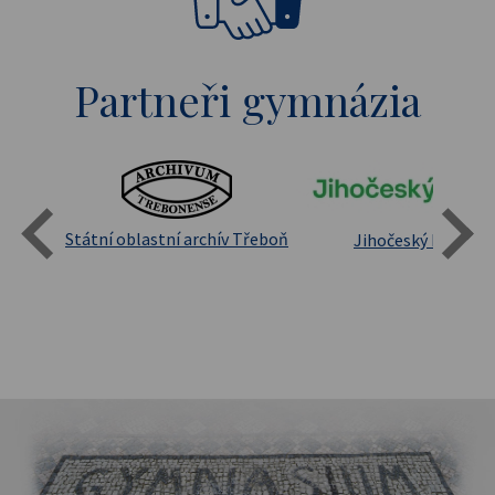
Partneři gymnázia
Státní oblastní archív Třeboň
Jihočeský kraj
sita