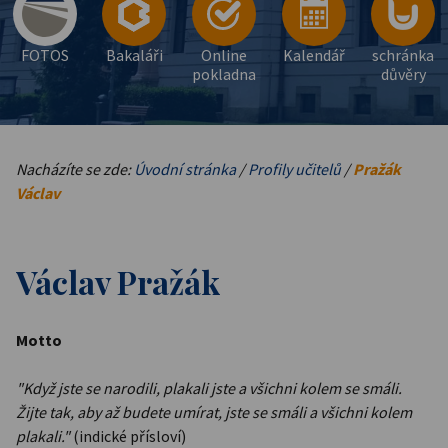
FOTOS
Bakaláři
Online
Kalendář
schránka
pokladna
důvěry
Nacházíte se zde:
Úvodní stránka
/
Profily učitelů
/
Pražák
Václav
Václav Pražák
Motto
"Když jste se narodili, plakali jste a všichni kolem se smáli.
Žijte tak, aby až budete umírat, jste se smáli a všichni kolem
plakali."
(indické přísloví)