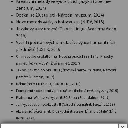
Kreativní metody ve výuce cizích jazyků (Goethe-
Zentrum, 2014)
Dotkni se 20. století (Národní muzeum, 2014)
Nové metody výuky o holocaustu (NIDV, 2015)
Jazykový kurz úrovně C1 (ActiLingua Academy Vídeň,
2015)
Využití počítačových simulací ve výuce humanitních
předmětů (ÚSTR, 2016)
Online výuková platforma "Nucená práce 1939-1945. Příběhy
pamětníků ve výuce" (Živá paměť, 2017)
Jak vyučovat o holokaustu I (Židovské muzeum Praha, Národní
památník Terezín, 2017)
Učíme (se) o EU (ASUD, EUROCLIO, 2018)
Formativní hodnocení v práci učitele (Kritické myšlení, z. s., 2019)
Platforma IWitness ve výuce (USC Shoah Foundation, 2019)
Jak vyučovat o holokaustu II (Národní památník Terezín, 2019)
Aktivizující výuka aneb Didaktická strategie "Líného učitele" (Líný
učitel, 2020)
Školní a vnitřní řád (Mgr. Michaela Veselá, 2020)
✕