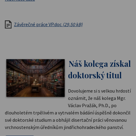
Závěrečné práce VP.doc
(29,50 kB)
Náš kolega získal
doktorský titul
Dovolujeme si s velkou hrdostí
oznámit, že náš kolega Mgr.
Václav Pražák, Ph.D., po
dlouholetém trpělivém a vytrvalém bádání úspěšně dokončil
své doktorské studium a obhájil disertační práci věnovanou
vrchnostenským úředníkům jindřichohradeckého panství.