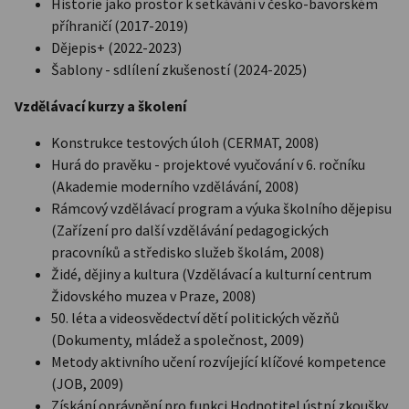
Historie jako prostor k setkávání v česko-bavorském
příhraničí (2017-2019)
Dějepis+ (2022-2023)
Šablony - sdlílení zkušeností (2024-2025)
Vzdělávací kurzy a školení
Konstrukce testových úloh (CERMAT, 2008)
Hurá do pravěku - projektové vyučování v 6. ročníku
(Akademie moderního vzdělávání, 2008)
Rámcový vzdělávací program a výuka školního dějepisu
(Zařízení pro další vzdělávání pedagogických
pracovníků a středisko služeb školám, 2008)
Židé, dějiny a kultura (Vzdělávací a kulturní centrum
Židovského muzea v Praze, 2008)
50. léta a videosvědectví dětí politických vězňů
(Dokumenty, mládež a společnost, 2009)
Metody aktivního učení rozvíjející klíčové kompetence
(JOB, 2009)
Získání oprávnění pro funkci Hodnotitel ústní zkoušky