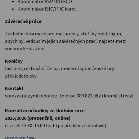
Koordinátor ASP UNESCO
Koordinátor ISIC/ITIC karet
Závěrečné práce
Základní informace pro maturanty, kteří by měli zájem,
abych byl vedoucím jejich závěrečných prací, najdete mezi
soubory ke stažení.
Koníčky
historie, cestování, četba, moderní společenské hry,
překladatelství
Kontakt
vprazak(a)gymtrebon.cz, telefon 389 822 062 (kromě středy)
Konzultacní hodiny
ve školním roce
2025/2026
(prezenčně, online)
čtvrtek 13.30-15.00 hod. (po předchozí domluvě)
rezervace času