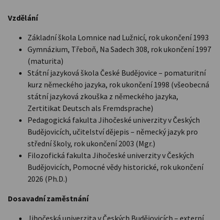
Vzdělání
Základní škola Lomnice nad Lužnicí, rok ukončení 1993
Gymnázium, Třeboň, Na Sadech 308, rok ukončení 1997
(maturita)
Státní jazyková škola České Budějovice – pomaturitní
kurz německého jazyka, rok ukončení 1998 (všeobecná
státní jazyková zkouška z německého jazyka,
Zertitikat Deutsch als Fremdsprache)
Pedagogická fakulta Jihočeské univerzity v Českých
Budějovicích, učitelství dějepis – německý jazyk pro
střední školy, rok ukončení 2003 (Mgr.)
Filozofická fakulta Jihočeské univerzity v Českých
Budějovicích, Pomocné vědy historické, rok ukončení
2026 (Ph.D.)
Dosavadní zaměstnání
Jihočeská univerzita v Českých Budějovicích – externí