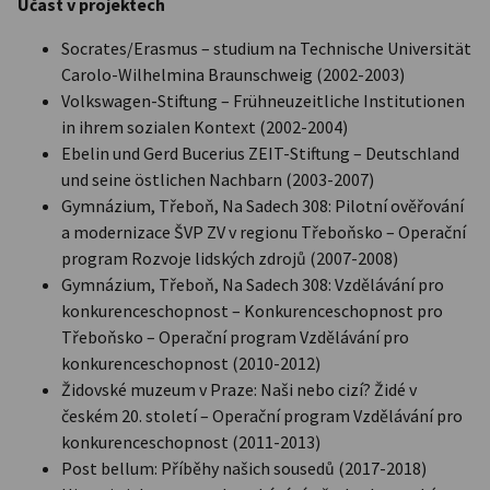
Účast v projektech
Socrates/Erasmus – studium na Technische Universität
Carolo-Wilhelmina Braunschweig (2002-2003)
Volkswagen-Stiftung – Frühneuzeitliche Institutionen
in ihrem sozialen Kontext (2002-2004)
Ebelin und Gerd Bucerius ZEIT-Stiftung – Deutschland
und seine östlichen Nachbarn (2003-2007)
Gymnázium, Třeboň, Na Sadech 308: Pilotní ověřování
a modernizace ŠVP ZV v regionu Třeboňsko – Operační
program Rozvoje lidských zdrojů (2007-2008)
Gymnázium, Třeboň, Na Sadech 308: Vzdělávání pro
konkurenceschopnost – Konkurenceschopnost pro
Třeboňsko – Operační program Vzdělávání pro
konkurenceschopnost (2010-2012)
Židovské muzeum v Praze: Naši nebo cizí? Židé v
českém 20. století – Operační program Vzdělávání pro
konkurenceschopnost (2011-2013)
Post bellum: Příběhy našich sousedů (2017-2018)