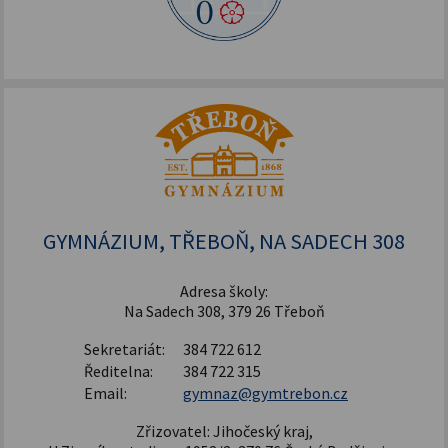
GYMNÁZIUM, TŘEBOŇ, NA SADECH 308
Adresa školy:
Na Sadech 308, 379 26 Třeboň
Sekretariát:
384 722 612
Ředitelna:
384 722 315
Email:
gymnaz@gymtrebon.cz
Zřizovatel: Jihočeský kraj,