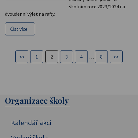
školním roce 2023/2024 na
dvoudenní výlet na rafty.
Číst více
<<
1
2
3
4
…
8
>>
Organizace školy
Kalendář akcí
Vedení školy