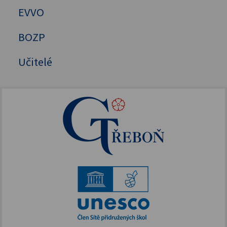
Cizí jazyky
EVVO
Výchovný a kariérový poradce
MAT, FYZ, INF
Školní psycholog
BOZP
Přírodovědné předměty
Primární prevence
Učitelé
Tělesná výchova
Mentální kouč