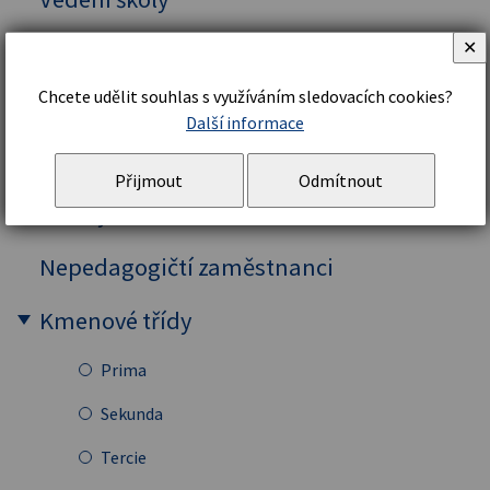
✕
Organizační řád a struktura
Chcete udělit souhlas s využíváním sledovacích cookies?
Školní řád
Další informace
Personální zajištění
Přijmout
Odmítnout
Profily učitelů
Nepedagogičtí zaměstnanci
Kmenové třídy
Prima
Sekunda
Tercie