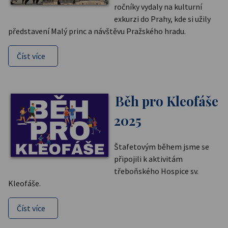
ročníky vydaly na kulturní
exkurzi do Prahy, kde si užily
představení Malý princ a návštěvu Pražského hradu.
Číst více
Běh pro Kleofáše
2025
Štafetovým během jsme se
připojili k aktivitám
třeboňského Hospice sv.
Kleofáše.
Číst více