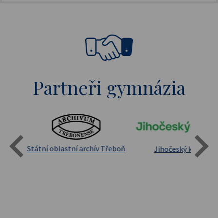
Partneři gymnázia
Státní oblastní archív Třeboň
Jihočeský kraj
sita