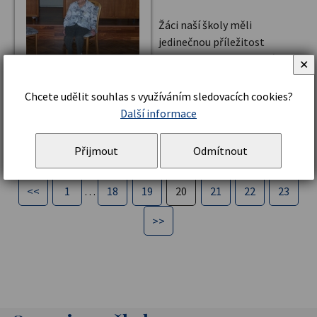
Žáci naší školy měli
jedinečnou příležitost
vyslechnout si svědectví o
✕
hrůzách holocaustu z úst
pamětníka.
Chcete udělit souhlas s využíváním sledovacích cookies?
Další informace
Číst více
Přijmout
Odmítnout
<<
1
…
18
19
20
21
22
23
>>