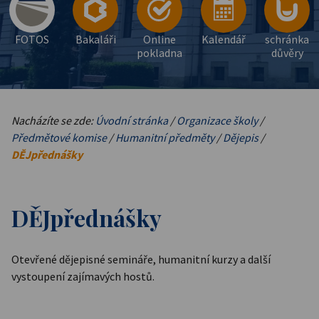
FOTOS
Bakaláři
Online
Kalendář
schránka
pokladna
důvěry
Nacházíte se zde:
Úvodní stránka
/
Organizace školy
/
Předmětové komise
/
Humanitní předměty
/
Dějepis
/
DĚJpřednášky
DĚJpřednášky
Otevřené dějepisné semináře, humanitní kurzy a další
vystoupení zajímavých hostů.