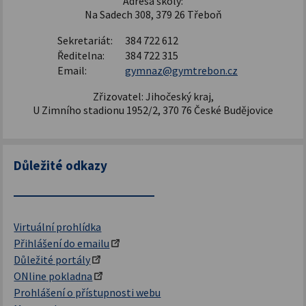
Adresa školy:
Na Sadech 308, 379 26 Třeboň
Sekretariát:
384 722 612
Ředitelna:
384 722 315
Email:
gymnaz@gymtrebon.cz
Zřizovatel: Jihočeský kraj,
U Zimního stadionu 1952/2, 370 76 České Budějovice
Důležité odkazy
Virtuální prohlídka
Přihlášení do emailu
Důležité portály
ONline pokladna
Prohlášení o přístupnosti webu