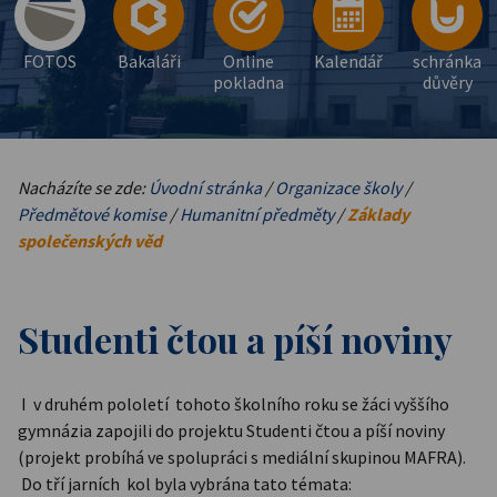
FOTOS
Bakaláři
Online
Kalendář
schránka
pokladna
důvěry
Nacházíte se zde:
Úvodní stránka
/
Organizace školy
/
Předmětové komise
/
Humanitní předměty
/
Základy
společenských věd
Studenti čtou a píší noviny
I v druhém pololetí tohoto školního roku se žáci vyššího
gymnázia zapojili do projektu Studenti čtou a píší noviny
(projekt probíhá ve spolupráci s mediální skupinou MAFRA).
Do tří jarních kol byla vybrána tato témata: