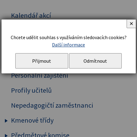
Kalendář akcí
✕
Vedení školy
Chcete udělit souhlas s využíváním sledovacích cookies?
Organizační řád a struktura
Další informace
Školní řád
Přijmout
Odmítnout
Personální zajištění
Profily učitelů
Nepedagogičtí zaměstnanci
Kmenové třídy
Předmětové komise
Prima