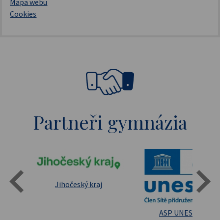
Mapa webu
Cookies
Partneři gymnázia
Státní oblastní archív Třeboň
Jihočeský kraj
sita