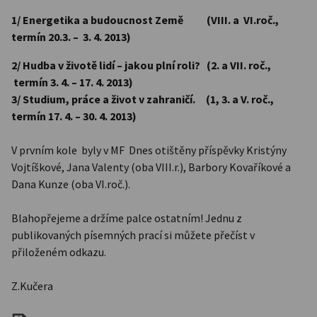
1/ Energetika a budoucnost Země (VIII. a VI.roč.,
termín 20.3. – 3. 4. 2013)
2/ Hudba v životě lidí – jakou plní roli? (2. a VII. roč.,
termín 3. 4. – 17. 4. 2013)
3/ Studium, práce a život v zahraničí. (1, 3. a V. roč.,
termín 17. 4. – 30. 4. 2013)
V prvním kole byly v MF Dnes otištěny příspěvky Kristýny
Vojtíškové, Jana Valenty (oba VIII.r.), Barbory Kovaříkové a
Dana Kunze (oba VI.roč.).
Blahopřejeme a držíme palce ostatním! Jednu z
publikovaných písemných prací si můžete přečíst v
přiloženém odkazu.
Z.Kučera