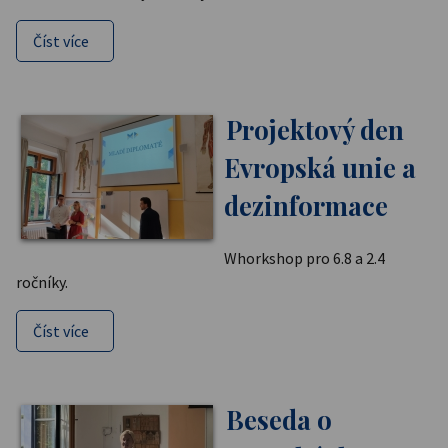
Číst více
Projektový den
Evropská unie a
dezinformace
Whorkshop pro 6.8 a 2.4
ročníky.
Číst více
Beseda o