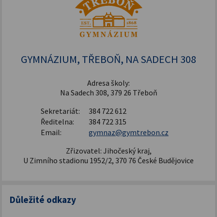
GYMNÁZIUM, TŘEBOŇ, NA SADECH 308
Adresa školy:
Na Sadech 308, 379 26 Třeboň
Sekretariát:
384 722 612
Ředitelna:
384 722 315
Email:
gymnaz@gymtrebon.cz
Zřizovatel: Jihočeský kraj,
U Zimního stadionu 1952/2, 370 76 České Budějovice
Důležité odkazy