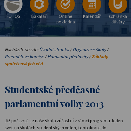
FOTOS
Bakaláři
Online
Kalendář
schránka
pokladna
důvěry
Nacházíte se zde:
Úvodní stránka
/
Organizace školy
/
Předmětové komise
/
Humanitní předměty
/
Základy
společenských věd
Studentské předčasné
parlamentní volby 2013
Již počtvrté se naše škola zúčastní v rámci programu Jeden
svět na školách studentských voleb, tentokráte do