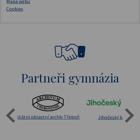
Mapa webu
Cookies
Partneři gymnázia
Státní oblastní archív Třeboň
Jihočeský kraj
sita