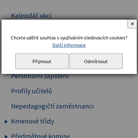
Kalendář akcí
✕
Vedení školy
Chcete udělit souhlas s využíváním sledovacích cookies?
Organizační řád a struktura
Další informace
Školní řád
Přijmout
Odmítnout
Personální zajištění
Profily učitelů
Nepedagogičtí zaměstnanci
Kmenové třídy
Předmětové komise
Prima