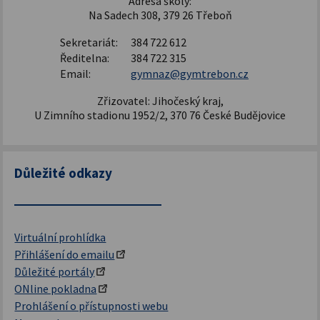
Adresa školy:
Na Sadech 308, 379 26 Třeboň
Sekretariát:
384 722 612
Ředitelna:
384 722 315
Email:
gymnaz@gymtrebon.cz
Zřizovatel: Jihočeský kraj,
U Zimního stadionu 1952/2, 370 76 České Budějovice
Důležité odkazy
Virtuální prohlídka
Přihlášení do emailu
Důležité portály
ONline pokladna
Prohlášení o přístupnosti webu