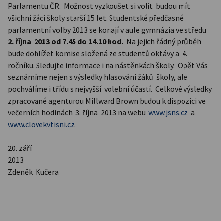
Parlamentu ČR. Možnost vyzkoušet si volit budou mít
všichni žáci školy starší 15 let. Studentské předčasné
parlamentní volby 2013 se konají v aule gymnázia ve středu
2. října 2013 od 7.45 do 14.10 hod.
Na jejich řádný průběh
bude dohlížet komise složená ze studentů oktávy a 4.
ročníku. Sledujte informace i na nástěnkách školy. Opět Vás
seznámíme nejen s výsledky hlasování žáků školy, ale
pochválíme i třídu s nejvyšší volební účastí. Celkové výsledky
zpracované agenturou Millward Brown budou k dispozici ve
večerních hodinách 3. října 2013 na webu
www.jsns.cz
a
www.clovekvtisni.cz
.
20. září
2013
Zdeněk Kučera