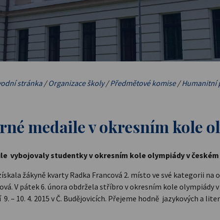
odní stránka
/
Organizace školy
/
Předmětové komise
/
Humanitní 
brné medaile v okresním kole 
ile
vybojovaly studentky v okresním kole olympiády v českém
 získala žákyně kvarty Radka Francová 2. místo ve své kategorii na 
ová. V pátek 6. února obdržela stříbro v okresním kole olympiády v
í
9. – 10. 4. 2015 v Č. Budějovicích. Přejeme hodně jazykových a li