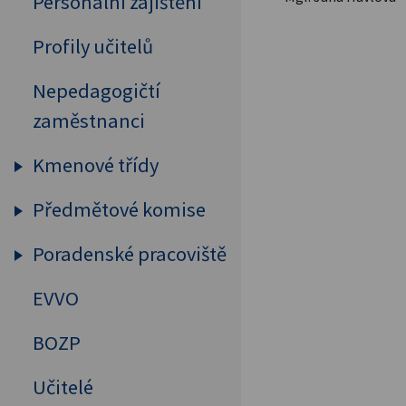
Personální zajištění
Profily učitelů
Nepedagogičtí
zaměstnanci
Kmenové třídy
Předmětové komise
Prima
Sekunda
Poradenské pracoviště
Humanitní předměty
Tercie
Cizí jazyky
EVVO
Výchovný a kariérový
Kvarta
poradce
MAT, FYZ, INF
BOZP
Kvinta
Školní psycholog
Přírodovědné předměty
Učitelé
Sexta
Primární prevence
Tělesná výchova