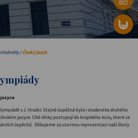
předměty
/
Český jazyk
olympiády
 jazyce
olympiádě v J. Hradci. Stejně úspěšná byla i studentka druhého
 českém jazyce. Obě dívky postupují do krajského kola, které se
terárních úspěchů. Děkujeme za vzornou reprezentaci naší školy.