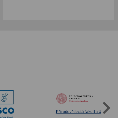
Státní oblastní archív Třeboň