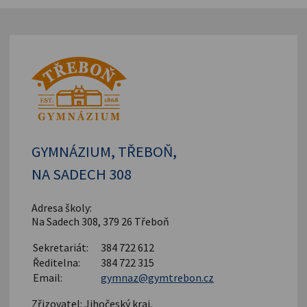
GYMNÁZIUM, TŘEBOŇ,
NA SADECH 308
Adresa školy:
Na Sadech 308, 379 26 Třeboň
Sekretariát:
384 722 612
Ředitelna:
384 722 315
Email:
gymnaz@gymtrebon.cz
Zřizovatel: Jihočeský kraj,