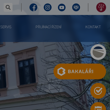
✕
hledaný text...
Facebook
Instagram
Youtube
Virtuální
155
prohlídka
let
SERVIS
PŘIJÍMACÍ ŘÍZENÍ
KONTAKT
výročí