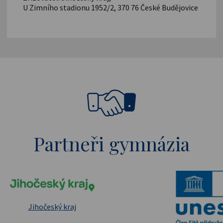
U Zimního stadionu 1952/2, 370 76 České Budějovice
Partneři gymnázia
pské strukturální a investiční fondy