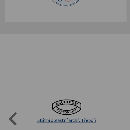
Evro
Přírodovědecká fakulta UK