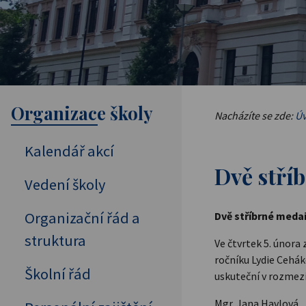
Organizace školy
Nacházíte se zde:
Úv
Kalendář akcí
Dvě stří
Vedení školy
Organizační řád a
Dvě stříbrné meda
struktura
Ve čtvrtek 5. února
ročníku Lydie Cehák
Školní řád
uskuteční v rozmez
Mgr. Jana Havlová