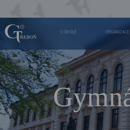
O ŠKOLE
ORGANIZACE
Gymnázium
Třeboň
Gymná