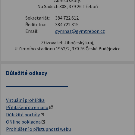
Adresa školy:
Na Sadech 308, 379 26 Třeboň
Sekretariát:
384 722 612
Ředitelna:
384 722 315
Email:
gymnaz@gymtrebon.cz
Zřizovatel: Jihočeský kraj,
U Zimního stadionu 1952/2, 370 76 České Budějovice
Důležité odkazy
Virtuální prohlídka
Přihlášení do emailu
Důležité portály
ONline pokladna
Prohlášení o přístupnosti webu