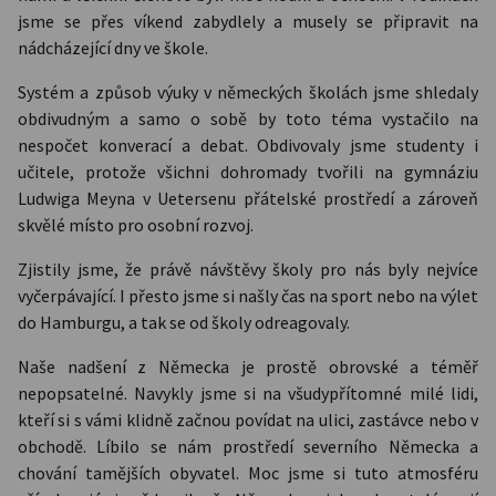
jsme se přes víkend zabydlely a musely se připravit na
nádcházející dny ve škole.
Systém a způsob výuky v německých školách jsme shledaly
obdivudným a samo o sobě by toto téma vystačilo na
nespočet konverací a debat. Obdivovaly jsme studenty i
učitele, protože všichni dohromady tvořili na gymnáziu
Ludwiga Meyna v Uetersenu přátelské prostředí a zároveň
skvělé místo pro osobní rozvoj.
Zjistily jsme, že právě návštěvy školy pro nás byly nejvíce
vyčerpávající. I přesto jsme si našly čas na sport nebo na výlet
do Hamburgu, a tak se od školy odreagovaly.
Naše nadšení z Německa je prostě obrovské a téměř
nepopsatelné. Navykly jsme si na všudypřítomné milé lidi,
kteří si s vámi klidně začnou povídat na ulici, zastávce nebo v
obchodě. Líbilo se nám prostředí severního Německa a
chování tamějších obyvatel. Moc jsme si tuto atmosféru