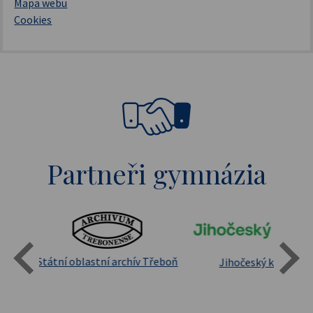
Mapa webu
Cookies
Partneři gymnázia
Státní oblastní archív Třeboň
Jihočeský kraj
sita