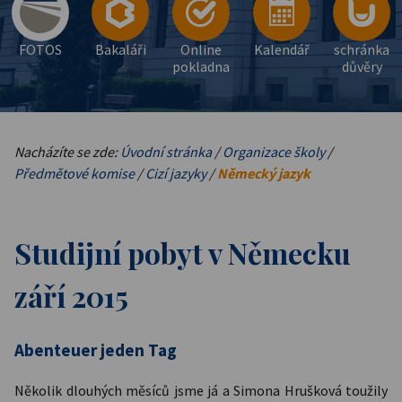
FOTOS
Bakaláři
Online
Kalendář
schránka
pokladna
důvěry
Nacházíte se zde:
Úvodní stránka
/
Organizace školy
/
Předmětové komise
/
Cizí jazyky
/
Německý jazyk
Studijní pobyt v Německu
září 2015
Abenteuer jeden Tag
Několik dlouhých měsíců jsme já a Simona Hrušková toužily