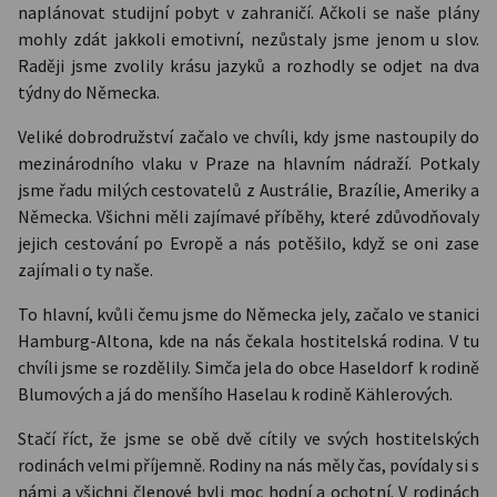
naplánovat studijní pobyt v zahraničí. Ačkoli se naše plány
mohly zdát jakkoli emotivní, nezůstaly jsme jenom u slov.
Raději jsme zvolily krásu jazyků a rozhodly se odjet na dva
týdny do Německa.
Veliké dobrodružství začalo ve chvíli, kdy jsme nastoupily do
mezinárodního vlaku v Praze na hlavním nádraží. Potkaly
jsme řadu milých cestovatelů z Austrálie, Brazílie, Ameriky a
Německa. Všichni měli zajímavé příběhy, které zdůvodňovaly
jejich cestování po Evropě a nás potěšilo, když se oni zase
zajímali o ty naše.
To hlavní, kvůli čemu jsme do Německa jely, začalo ve stanici
Hamburg-Altona, kde na nás čekala hostitelská rodina. V tu
chvíli jsme se rozdělily. Simča jela do obce Haseldorf k rodině
Blumových a já do menšího Haselau k rodině Kählerových.
Stačí říct, že jsme se obě dvě cítily ve svých hostitelských
rodinách velmi příjemně. Rodiny na nás měly čas, povídaly si s
námi a všichni členové byli moc hodní a ochotní. V rodinách