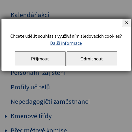
Kalendář akcí
✕
Vedení školy
Chcete udělit souhlas s využíváním sledovacích cookies?
Organizační řád a struktura
Další informace
Školní řád
Přijmout
Odmítnout
Personální zajištění
Profily učitelů
Nepedagogičtí zaměstnanci
Kmenové třídy
Předmětové komise
Prima