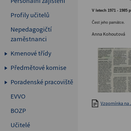
Personální zajištění
V letech 1971 - 1985 
Profily učitelů
.
Čest jeho památce
Nepedagogičtí
Anna Kohoutová
zaměstnanci
Kmenové třídy
Předmětové komise
Prima
Sekunda
Poradenské pracoviště
Humanitní předměty
Tercie
Cizí jazyky
EVVO
Výchovný a kariérový
Kvarta
poradce
Vzpomínka na J
MAT, FYZ, INF
BOZP
Kvinta
Školní psycholog
Přírodovědné předměty
Učitelé
Sexta
Primární prevence
Tělesná výchova