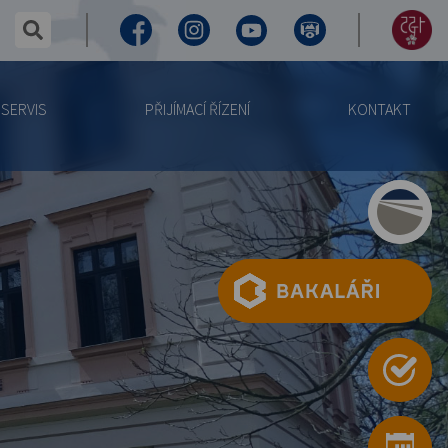
✕
hledaný text...
Facebook
Instagram
Youtube
Virtuální
155
prohlídka
let
SERVIS
PŘIJÍMACÍ ŘÍZENÍ
KONTAKT
výročí