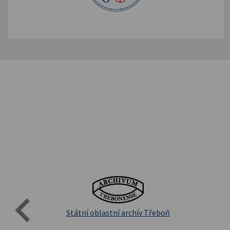
Evro
Přírodovědecká fakulta UK