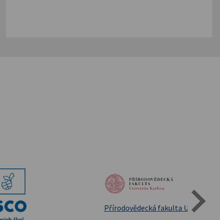
Státní oblastní archív Třeboň