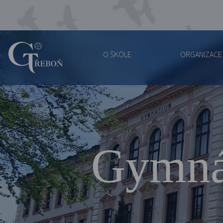
O ŠKOLE
ORGANIZACE
Gymnázium
Třeboň
Gymná