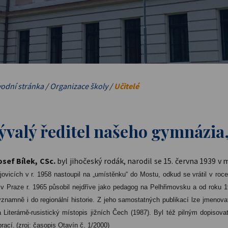
odní stránka
/
Organizace školy
/
Učitelé
ývalý ředitel našeho gymnázia,
osef Bílek, CSc.
byl jihočeský rodák, narodil se 15. června 1939 v
vicích v r. 1958 nastoupil na „umístěnku“ do Mostu, odkud se vrátil v roce
 v Praze r. 1965 působil nejdříve jako pedagog na Pelhřimovsku a od roku 1
znamně i do regionální historie. Z jeho samostatných publikací lze jmenovat
 Literárně-rusistický místopis jižních Čech (1987). Byl též pilným dopisov
rací.
(zroj: časopis Otavín č. 1/2000)