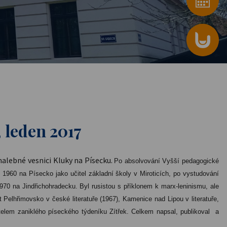
 leden 2017
 malebné vesnici Kluky na Písecku.
Po absolvování Vyšší pedagogické
 1960 na Písecko jako učitel základní školy v Miroticích, po vystudování
970 na Jindřichohradecku. Byl rusistou s příklonem k marx-leninismu, ale
 Pelhřimovsko v české literatuře (1967), Kamenice nad Lipou v literatuře,
atelem zaniklého píseckého týdeníku Zítřek. Celkem napsal, publikoval a