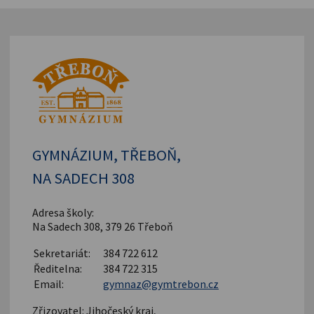
GYMNÁZIUM, TŘEBOŇ,
NA SADECH 308
Adresa školy:
Na Sadech 308, 379 26 Třeboň
Sekretariát:
384 722 612
Ředitelna:
384 722 315
Email:
gymnaz@gymtrebon.cz
Zřizovatel: Jihočeský kraj,