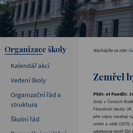
Organizace školy
Nacházíte se zde:
Úv
Kalendář akcí
Zemřel b
Vedení školy
Organizační řád a
PhDr. et PaedDr. J
školy v Českých Budějo
struktura
Filosofické fakulty UK
jeho zájmy zasahují vý
Školní řád
umění a vědě (1970) a
odreferoval téměř 250 p