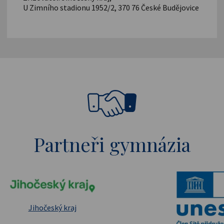
U Zimního stadionu 1952/2, 370 76 České Budějovice
Partneři gymnázia
pské strukturální a investiční fondy