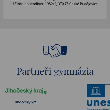
U Zimního stadionu 1952/2, 370 76 České Budějovice
Partneři gymnázia
pské strukturální a investiční fondy