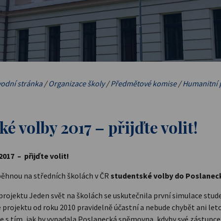
odní stránka
/
Organizace školy
/
Předmětové komise
/
Humanitní 
é volby 2017 – přijďte volit!
 2017
–
přijďte volit!
ěhnou na středních školách v ČR
studentské volby do Poslanec
 projektu Jeden svět na školách se uskutečnila první simulace stude
rojektu od roku 2010 pravidelně účastní a nebude chybět ani letos.
e s tím, jak by vypadala Poslanecká sněmovna, kdyby své zástupce v