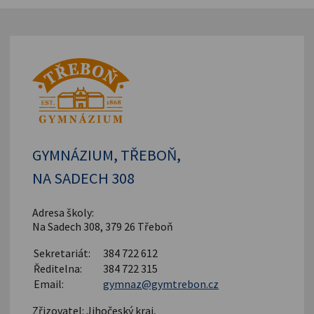
GYMNÁZIUM, TŘEBOŇ,
NA SADECH 308
Adresa školy:
Na Sadech 308, 379 26 Třeboň
Sekretariát:
384 722 612
Ředitelna:
384 722 315
Email:
gymnaz@gymtrebon.cz
Zřizovatel: Jihočeský kraj,