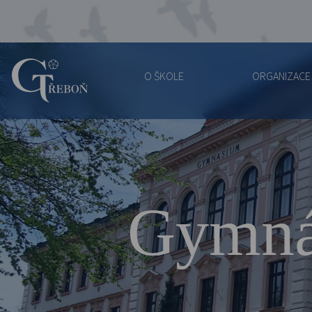
O ŠKOLE
ORGANIZACE
Gymnázium
Třeboň
Gymná