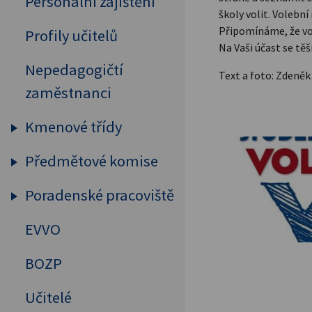
Personální zajištění
školy volit. Volebn
Připomínáme, že vol
Profily učitelů
Na Vaši účast se tě
Nepedagogičtí
Text a foto: Zdeněk
zaměstnanci
Kmenové třídy
Předmětové komise
Prima
Sekunda
Poradenské pracoviště
Humanitní předměty
Tercie
Cizí jazyky
EVVO
Výchovný a kariérový
Kvarta
poradce
MAT, FYZ, INF
BOZP
Kvinta
Školní psycholog
Přírodovědné předměty
Učitelé
Sexta
Primární prevence
Tělesná výchova