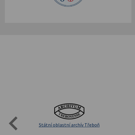
Evro
Přírodovědecká fakulta UK