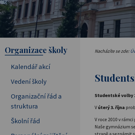
Organizace školy
Nacházíte se zde:
Úv
Kalendář akcí
Studentsk
Vedení školy
Organizační řád a
Studentské volby
struktura
V
úterý 3. října
prob
V roce 2010 v rámci
Školní řád
Naše gymnázium se p
straně a seznámit s