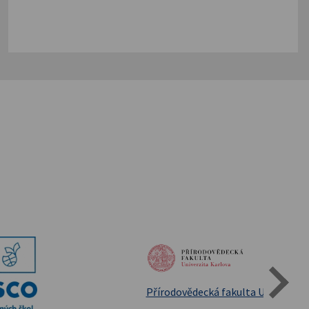
Státní oblastní archív Třeboň