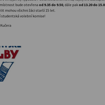
í místnost bude otevřena
od 9.35 do 9.50
, dále pak
od 13.20
do 15.0
it mohou všichni žáci starší 15 let.
ší studentská volební komise!
 Kučera