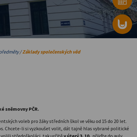
předměty
/
Základy společenských věd
ké sněmovny PČR.
ntských voleb pro žáky středních škol ve věku od 15 do 20 let.
 Chcete-li si vyzkoušet volit, dát tajně hlas vybrané politické
olili středoškoláci, tak určitě
v úterý 3. 10.
přijďte do auly