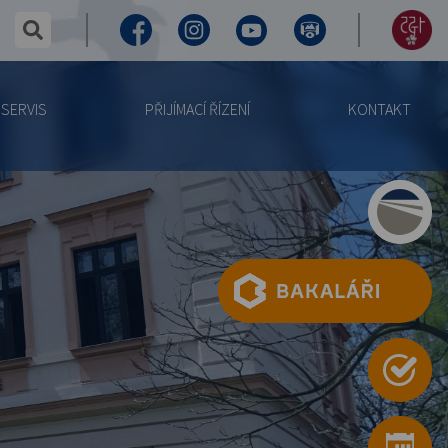
✕
hledaný text...
Facebook
Instagram
Youtube
Virtuální
155
prohlídka
let
SERVIS
PŘIJÍMACÍ ŘÍZENÍ
KONTAKT
výročí