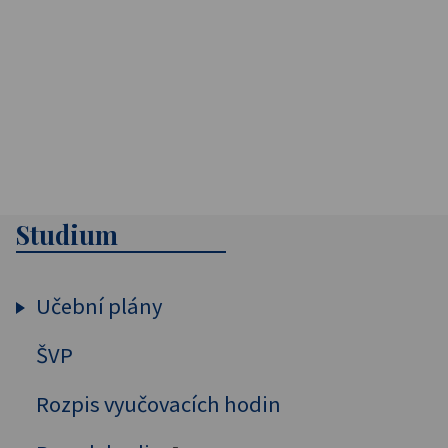
Studium
Učební plány
ŠVP
Osmiletý obor vzdělání
Čtyřletý obor vzdělání
Rozpis vyučovacích hodin