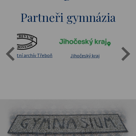
Partneři gymnázia
Státní oblastní archív Třeboň
Jihočeský kraj
sita