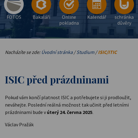
FOTOS
Bakaláři
Online
Kalendář
schránka
pokladna
důvěry
Nacházíte se zde:
Úvodní stránka
/
Studium
/
ISIC/ITIC
ISIC před prázdninami
Pokud vám končí platnost ISIC a potřebujete si ji prodloužit,
neváhejte. Poslední reálná možnost tak učinit před letními
prázdninami bude v
úterý 24. června 2025
.
Václav Pražák