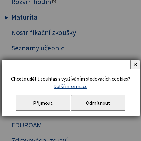
Rozvrh hodin
Maturita
Nostrifikační zkoušky
Maturitní zkouška
Závěrečná práce
Seznamy učebnic
Plán exkurzí
✕
Talent jako výzva
Chcete udělit souhlas s využíváním sledovacích cookies?
Další informace
ISIC/ITIC
DofE
Přijmout
Odmítnout
Volitelné předměty
EDUROAM
Zdravověda, zdraví