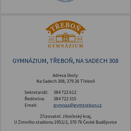
GYMNÁZIUM, TŘEBOŇ, NA SADECH 308
Adresa školy:
Na Sadech 308, 379 26 Třeboň
Sekretariát:
384 722 612
Ředitelna:
384 722 315
Email:
gymnaz@gymtrebon.cz
Zřizovatel: Jihočeský kraj,
U Zimního stadionu 1952/2, 370 76 České Budějovice