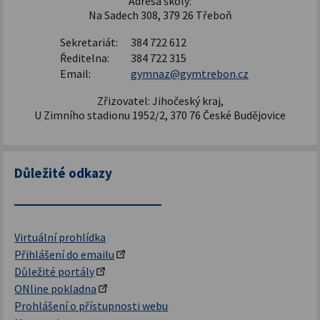
Adresa školy:
Na Sadech 308, 379 26 Třeboň
Sekretariát:
384 722 612
Ředitelna:
384 722 315
Email:
gymnaz@gymtrebon.cz
Zřizovatel: Jihočeský kraj,
U Zimního stadionu 1952/2, 370 76 České Budějovice
Důležité odkazy
Virtuální prohlídka
Přihlášení do emailu
Důležité portály
ONline pokladna
Prohlášení o přístupnosti webu