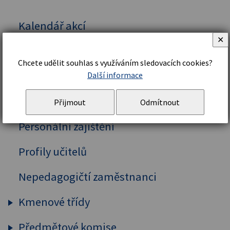
Kalendář akcí
✕
Vedení školy
Chcete udělit souhlas s využíváním sledovacích cookies?
Organizační řád a struktura
Další informace
Školní řád
Přijmout
Odmítnout
Personální zajištění
Profily učitelů
Nepedagogičtí zaměstnanci
Kmenové třídy
Předmětové komise
Prima