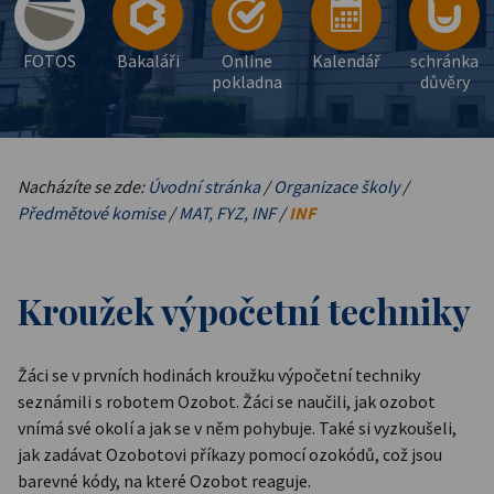
FOTOS
Bakaláři
Online
Kalendář
schránka
pokladna
důvěry
Nacházíte se zde:
Úvodní stránka
/
Organizace školy
/
Předmětové komise
/
MAT, FYZ, INF
/
INF
Kroužek výpočetní techniky
Žáci se v prvních hodinách kroužku výpočetní techniky
seznámili s robotem Ozobot. Žáci se naučili, jak ozobot
vnímá své okolí a jak se v něm pohybuje. Také si vyzkoušeli,
jak zadávat Ozobotovi příkazy pomocí ozokódů, což jsou
barevné kódy, na které Ozobot reaguje.