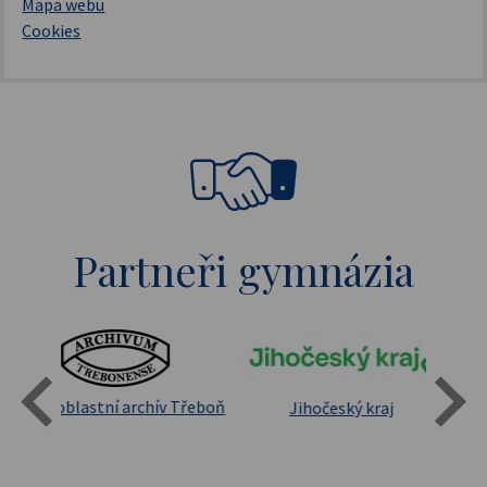
Mapa webu
Cookies
Partneři gymnázia
Státní oblastní archív Třeboň
Jihočeský kraj
sita