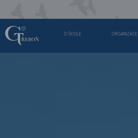
O ŠKOLE
ORGANIZACE
Gymnázium
Třeboň