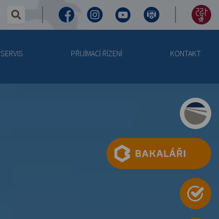
✕
hledaný text...
Facebook
Instagram
Youtube
Virtuální
155
prohlídka
let
SERVIS
PŘIJÍMACÍ ŘÍZENÍ
KONTAKT
výročí