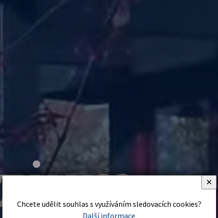
zium
✕
Chcete udělit souhlas s využíváním sledovacích cookies?
Další informace