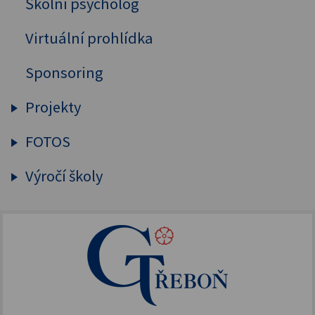
Školní psycholog
Doučování žáků
Virtuální prohlídka
Pomoc Ukrajině
Sponsoring
Projekty
FOTOS
Šablony OP JAK 2025
FOTOS
Výročí školy
Filantropický odkaz
Šablony OP JAK
Adventní zázrak
150. výročí založení GT
NPO - digitalizujeme
FOTOS
155. výročí školy
Doučování 2022
Dokumentace
Erasmus+
Akce podpořené FOTOS
IKAP III
Publicita FOTOS