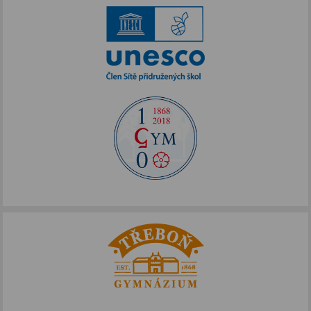
Šablony II
Alej Toma Schreckera
Podpora vzdělávání
FOTOSKOP
Škola bez hranic
Půdní vestavba
Přírodovědné pobytové kurzy
Jazykové kompetence
Projekt Edison
Nové výzvy pro Třeboňsko
Archív projektů
Zdravý životní styl
Šablony pro SŠ a VOŠ I