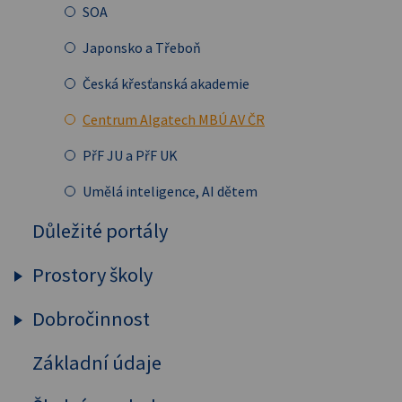
SOA
EVVO
Japonsko a Třeboň
Ochrana osobních údajů (GDPR)
Česká křesťanská akademie
Směrnice IT
Centrum Algatech MBÚ AV ČR
PřF JU a PřF UK
Umělá inteligence, AI dětem
Důležité portály
Prostory školy
Dobročinnost
Půdní vestavba
Základní údaje
Charita
Adopce na dálku