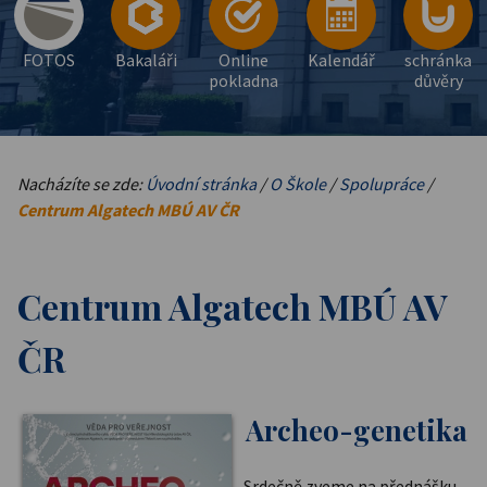
FOTOS
Bakaláři
Online
Kalendář
schránka
pokladna
důvěry
Nacházíte se zde:
Úvodní stránka
/
O Škole
/
Spolupráce
/
Centrum Algatech MBÚ AV ČR
Centrum Algatech MBÚ AV
ČR
Archeo-genetika
Srdečně zveme na přednášku