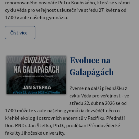
renomovaného novináře Petra Koubského, která se v rámci
cyklu Věda pro veřejnost uskuteční ve středu 27. května od
17:00 v aule našeho gymnázia.
Číst více
Evoluce na
Galapágách
Zveme na další přednášku z
cyklu Věda pro veřejnost - ve
středu 22. dubna 2026 se od
17:00 můžete v aule našeho gymnázia dozvědět něco o
křehké ekologii ostrovních endemitů v Pacifiku. Přednáší
Doc. RNDr. Jan Štefka, Ph.D., proděkan Přírodovědecké
fakulty Jihočeské univerzity.