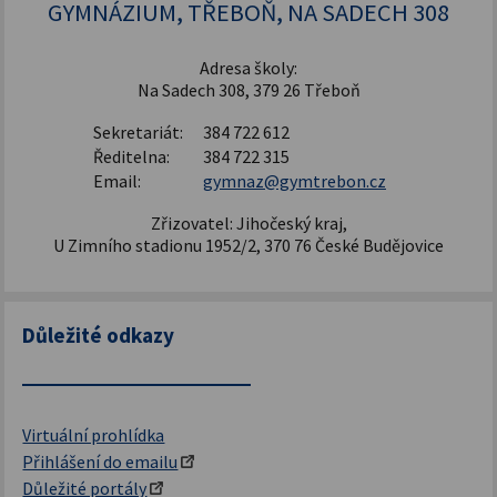
GYMNÁZIUM, TŘEBOŇ, NA SADECH 308
Adresa školy:
Na Sadech 308, 379 26 Třeboň
Sekretariát:
384 722 612
Ředitelna:
384 722 315
Email:
gymnaz@gymtrebon.cz
Zřizovatel: Jihočeský kraj,
U Zimního stadionu 1952/2, 370 76 České Budějovice
Důležité odkazy
Virtuální prohlídka
Přihlášení do emailu
Důležité portály