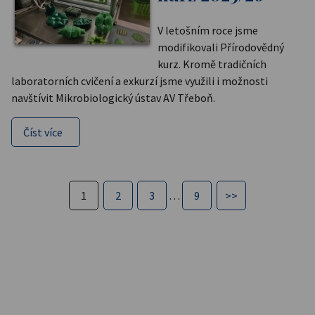
V letošním roce jsme
modifikovali Přírodovědný
kurz. Kromě tradičních
laboratorních cvičení a exkurzí jsme využili i možnosti
navštívit Mikrobiologický ústav AV Třeboň.
Číst více
1
2
3
…
9
>>