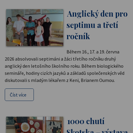
Anglický den pro
septimu a třetí
ročník
Během 16., 17. a 19. června
2026 absolvovali septimáni a žáci třetího ročníku druhý
anglický den letošního školního roku. Během biologického
semináře, hodiny cizích jazyků a základů společenských věd
diskutovali s mladým lékařem z Keni, Brianem Oumou.
Číst více
1000 chutí
Skotska – výstava