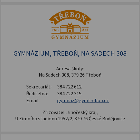
GYMNÁZIUM, TŘEBOŇ, NA SADECH 308
Adresa školy:
Na Sadech 308, 379 26 Třeboň
Sekretariát:
384 722 612
Ředitelna:
384 722 315
Email:
gymnaz@gymtrebon.cz
Zřizovatel: Jihočeský kraj,
U Zimního stadionu 1952/2, 370 76 České Budějovice