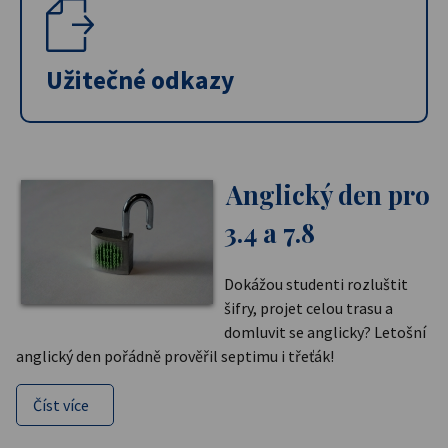
Užitečné odkazy
Anglický den pro
3.4 a 7.8
Dokážou studenti rozluštit
šifry, projet celou trasu a
domluvit se anglicky? Letošní
anglický den pořádně prověřil septimu i třeťák!
Číst více