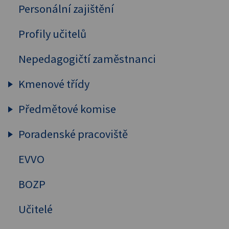
Personální zajištění
Profily učitelů
Nepedagogičtí zaměstnanci
Kmenové třídy
Předmětové komise
Prima
Sekunda
Poradenské pracoviště
Humanitní předměty
Tercie
Cizí jazyky
EVVO
Výchovný a kariérový poradce
Kvarta
MAT, FYZ, INF
Školní psycholog
BOZP
Kvinta
Přírodovědné předměty
Primární prevence
Učitelé
Sexta
Tělesná výchova
Mentální kouč