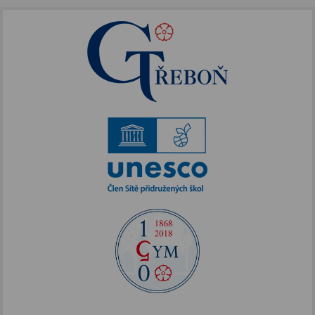
Septima
Oktáva
1. ročník
2. ročník
3. ročník
4. ročník