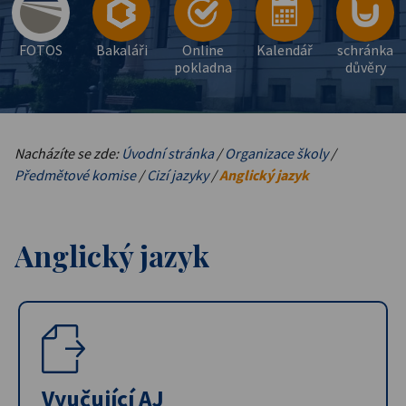
FOTOS
Bakaláři
Online
Kalendář
schránka
pokladna
důvěry
Nacházíte se zde:
Úvodní stránka
/
Organizace školy
/
Předmětové komise
/
Cizí jazyky
/
Anglický jazyk
Anglický jazyk
Vyučující AJ