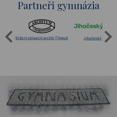
Partneři gymnázia
Státní oblastní archív Třeboň
Jihočeský kraj
sita