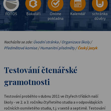
FOTOS
Bakaláři
Online
Kalendář
schránka
pokladna
důvěry
Nacházíte se zde:
Úvodní stránka
/
Organizace školy
/
Předmětové komise
/
Humanitní předměty
/
Český jazyk
Testování čtenářské
gramotnosti
Testování proběhlo v dubnu 2011 ve čtyřech třídách naší
školy - ve 2. a 3. ročníku čtyřletého studia a v odpovídajících
ročnících osmiletého studia, t.j. v sextě a septimě. Testování