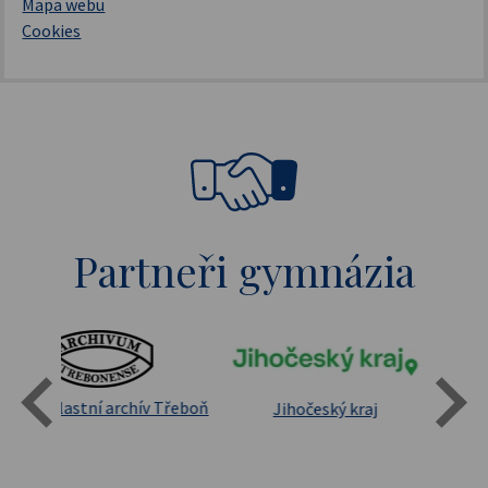
Mapa webu
Cookies
Partneři gymnázia
Státní oblastní archív Třeboň
Jihočeský kraj
sita