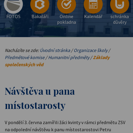
FOTOS
Bakaláři
Online
Kalendář
schránka
pokladna
důvěry
Nacházíte se zde:
Úvodní stránka
/
Organizace školy
/
Předmětové komise
/
Humanitní předměty
/
Základy
společenských věd
Návštěva u pana
místostarosty
V pondělí 3. června zamířili žáci kvinty v rámci předmětu ZSV
na odpolední návštěvu k panu místostarostovi Petru