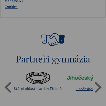
Mapa webu
Cookies
Partneři gymnázia
Státní oblastní archív Třeboň
Jihočeský kraj
sita