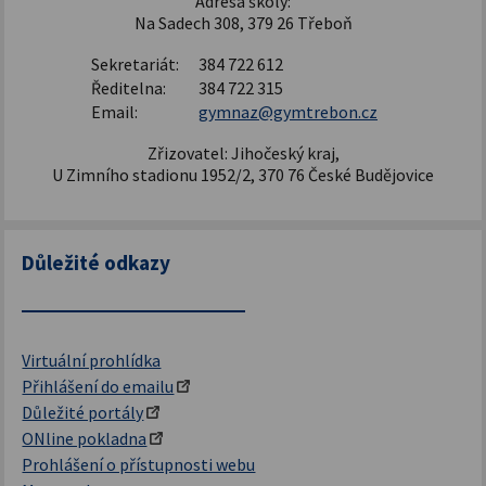
Adresa školy:
Na Sadech 308, 379 26 Třeboň
Sekretariát:
384 722 612
Ředitelna:
384 722 315
Email:
gymnaz@gymtrebon.cz
Zřizovatel: Jihočeský kraj,
U Zimního stadionu 1952/2, 370 76 České Budějovice
Důležité odkazy
Virtuální prohlídka
Přihlášení do emailu
Důležité portály
ONline pokladna
Prohlášení o přístupnosti webu