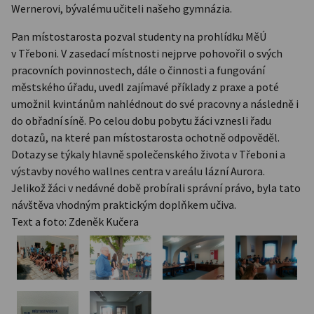
Wernerovi, bývalému učiteli našeho gymnázia.
Pan místostarosta pozval studenty na prohlídku MěÚ
v Třeboni. V zasedací místnosti nejprve pohovořil o svých
pracovních povinnostech, dále o činnosti a fungování
městského úřadu, uvedl zajímavé příklady z praxe a poté
umožnil kvintánům nahlédnout do své pracovny a následně i
do obřadní síně. Po celou dobu pobytu žáci vznesli řadu
dotazů, na které pan místostarosta ochotně odpověděl.
Dotazy se týkaly hlavně společenského života v Třeboni a
výstavby nového wallnes centra v areálu lázní Aurora.
Jelikož žáci v nedávné době probírali správní právo, byla tato
návštěva vhodným praktickým doplňkem učiva.
Text a foto: Zdeněk Kučera