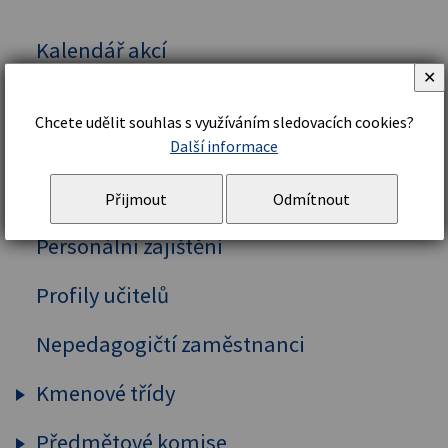
Kalendář akcí
✕
Vedení školy
Chcete udělit souhlas s využíváním sledovacích cookies?
Organizační řád a struktura
Další informace
Školní řád
Přijmout
Odmítnout
Personální zajištění
Profily učitelů
Nepedagogičtí zaměstnanci
Kmenové třídy
Předmětové komise
Prima